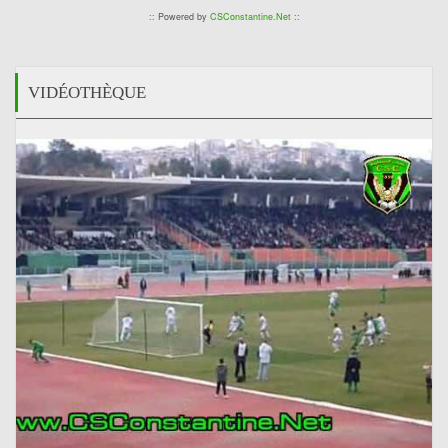
:: Powered by
CSConstantine.Net
::
VIDÉOTHÈQUE