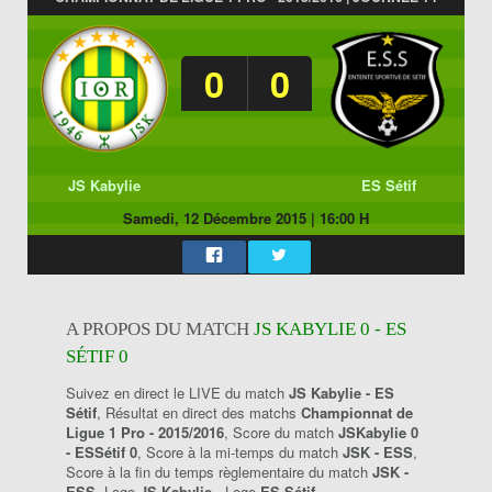
0
0
JS Kabylie
ES Sétif
Samedi, 12 Décembre 2015
|
16:00 H
A PROPOS DU MATCH
JS KABYLIE 0 - ES
SÉTIF 0
Suivez en direct le LIVE du match
JS Kabylie - ES
Sétif
, Résultat en direct des matchs
Championnat de
Ligue 1 Pro - 2015/2016
, Score du match
JSKabylie 0
- ESSétif 0
, Score à la mi-temps du match
JSK - ESS
,
Score à la fin du temps règlementaire du match
JSK -
ESS
, Logo
JS Kabylie
, Logo
ES Sétif
.