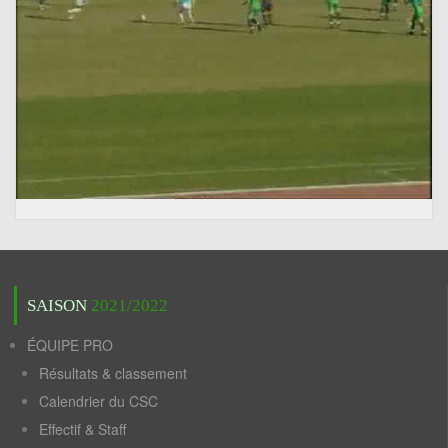
SAISON
2021/2022
ÉQUIPE PRO
Résultats & classement
Calendrier du CSC
Effectif & Staff