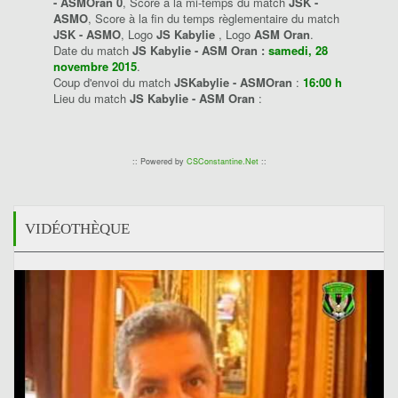
- ASMOran 0
, Score à la mi-temps du match
JSK -
ASMO
, Score à la fin du temps règlementaire du match
JSK - ASMO
, Logo
JS Kabylie
, Logo
ASM Oran
.
Date du match
JS Kabylie - ASM Oran :
samedi, 28
novembre 2015
.
Coup d'envoi du match
JSKabylie - ASMOran
:
16:00 h
Lieu du match
JS Kabylie - ASM Oran
:
:: Powered by
CSConstantine.Net
::
VIDÉOTHÈQUE