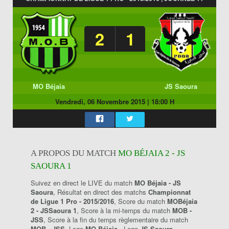
2
1
MO Béjaia
JS Saoura
Vendredi, 06 Novembre 2015
|
18:00 H
A PROPOS DU MATCH
MO BÉJAIA 2 - JS
SAOURA 1
Suivez en direct le LIVE du match
MO Béjaia - JS
Saoura
, Résultat en direct des matchs
Championnat
de Ligue 1 Pro - 2015/2016
, Score du match
MOBéjaia
2 - JSSaoura 1
, Score à la mi-temps du match
MOB -
JSS
, Score à la fin du temps règlementaire du match
MOB - JSS
, Logo
MO Béjaia
, Logo
JS Saoura
.