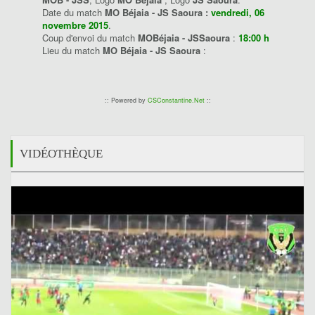
Date du match
MO Béjaia - JS Saoura :
vendredi, 06
novembre 2015
.
Coup d'envoi du match
MOBéjaia - JSSaoura
:
18:00 h
Lieu du match
MO Béjaia - JS Saoura
:
:: Powered by
CSConstantine.Net
::
VIDÉOTHÈQUE