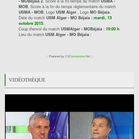
- MOBéjaia 2
, Score à la mi-temps du match
USMA -
MOB
, Score à la fin du temps règlementaire du match
USMA - MOB
, Logo
USM Alger
, Logo
MO Béjaia
.
Date du match
USM Alger - MO Béjaia :
mardi, 13
octobre 2015
.
Coup d'envoi du match
USMAlger - MOBéjaia
:
19:00 h
Lieu du match
USM Alger - MO Béjaia
:
:: Powered by
CSConstantine.Net
::
VIDÉOTHÈQUE