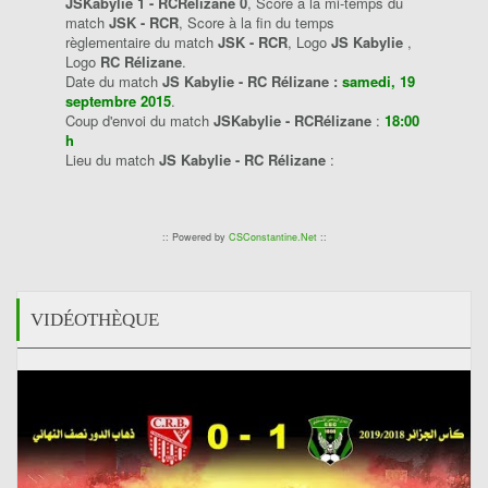
JSKabylie 1 - RCRélizane 0
, Score à la mi-temps du
match
JSK - RCR
, Score à la fin du temps
règlementaire du match
JSK - RCR
, Logo
JS Kabylie
,
Logo
RC Rélizane
.
Date du match
JS Kabylie - RC Rélizane :
samedi, 19
septembre 2015
.
Coup d'envoi du match
JSKabylie - RCRélizane
:
18:00
h
Lieu du match
JS Kabylie - RC Rélizane
:
:: Powered by
CSConstantine.Net
::
VIDÉOTHÈQUE