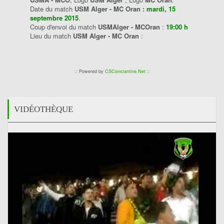
Date du match
USM Alger - MC Oran :
mardi, 15
septembre 2015
.
Coup d'envoi du match
USMAlger - MCOran
:
19:00 h
Lieu du match
USM Alger - MC Oran
:
:: Powered by
CSConstantine.Net
::
VIDÉOTHÈQUE