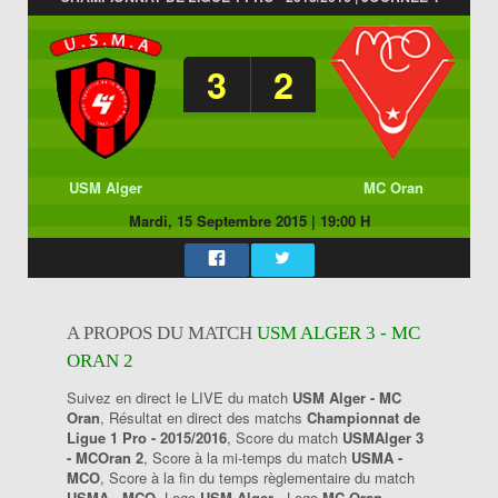
3
2
USM Alger
MC Oran
Mardi, 15 Septembre 2015
|
19:00 H
A PROPOS DU MATCH
USM ALGER 3 - MC
ORAN 2
Suivez en direct le LIVE du match
USM Alger - MC
Oran
, Résultat en direct des matchs
Championnat de
Ligue 1 Pro - 2015/2016
, Score du match
USMAlger 3
- MCOran 2
, Score à la mi-temps du match
USMA -
MCO
, Score à la fin du temps règlementaire du match
USMA - MCO
, Logo
USM Alger
, Logo
MC Oran
.