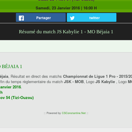
Samedi, 23 Janvier 2016
|
16:00 H
Partager
twitter
Résumé du match JS Kabylie 1 - MO Béjaia 1
 BÉJAIA 1
éjaia
, Résultat en direct des matchs
Championnat de Ligue 1 Pro - 2015/2
a fin du temps règlementaire du match
JSK - MOB
, Logo
JS Kabylie
, Logo
MO
janvier 2016
.
 h
ov 54 (Tizi-Ouzou)
:: Powered by
CSConstantine.Net
::