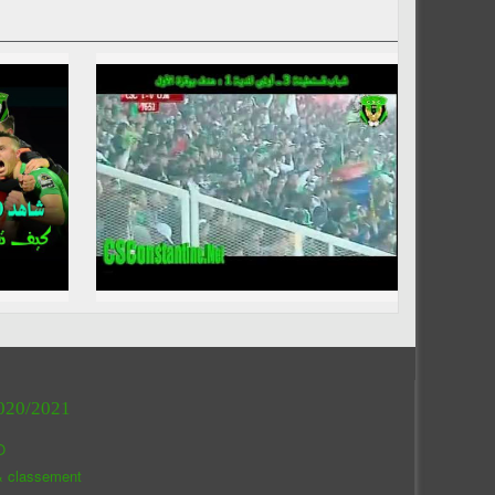
020/2021
O
& classement