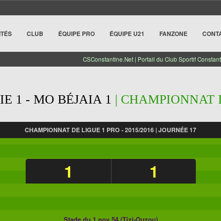
ITÉS
CLUB
ÉQUIPE PRO
ÉQUIPE U21
FANZONE
CONT
CSConstantine.Net | Portail du Club Sportif Constant
E 1 - MO BÉJAIA 1
| CHAMPIONNAT DE
CHAMPIONNAT DE LIGUE 1 PRO - 2015/2016 | JOURNÉE 17
1
1
Stade du 1 nov 54 (Tizi-Ouzou)