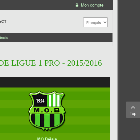
Mon compte
ACT
inois
 LIGUE 1 PRO - 2015/2016
Top
MO Béjaia