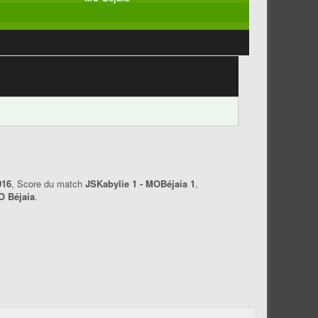
016
, Score du match
JSKabylie 1 - MOBéjaia 1
,
 Béjaia
.