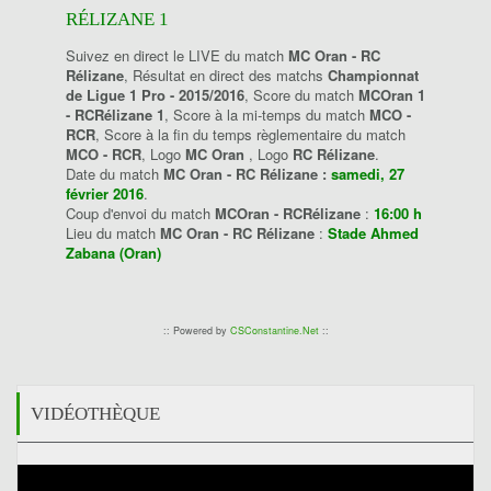
RÉLIZANE 1
Suivez en direct le LIVE du match
MC Oran - RC
Rélizane
, Résultat en direct des matchs
Championnat
de Ligue 1 Pro - 2015/2016
, Score du match
MCOran 1
- RCRélizane 1
, Score à la mi-temps du match
MCO -
RCR
, Score à la fin du temps règlementaire du match
MCO - RCR
, Logo
MC Oran
, Logo
RC Rélizane
.
Date du match
MC Oran - RC Rélizane :
samedi, 27
février 2016
.
Coup d'envoi du match
MCOran - RCRélizane
:
16:00 h
Lieu du match
MC Oran - RC Rélizane
:
Stade Ahmed
Zabana (Oran)
:: Powered by
CSConstantine.Net
::
VIDÉOTHÈQUE