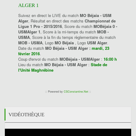
ALGER 1
Suivez en direct le LIVE du match
MO Béjaia - USM
Alger
, Résultat en direct des matchs
Championnat de
Ligue 1 Pro - 2015/2016
, Score du match
MOBéjaia 0 -
USMAlger 1
, Score à la mi-temps du match
MOB -
USMA
, Score à la fin du temps règlementaire du match
MOB - USMA
, Logo
MO Béjaia
, Logo
USM Alger
.
Date du match
MO Béjaia - USM Alger :
mardi, 23
février 2016
.
Coup d'envoi du match
MOBéjaia - USMAlger
:
16:00 h
Lieu du match
MO Béjaia - USM Alger
:
Stade de
l'Unité Maghrébine
:: Powered by
CSConstantine.Net
::
VIDÉOTHÈQUE