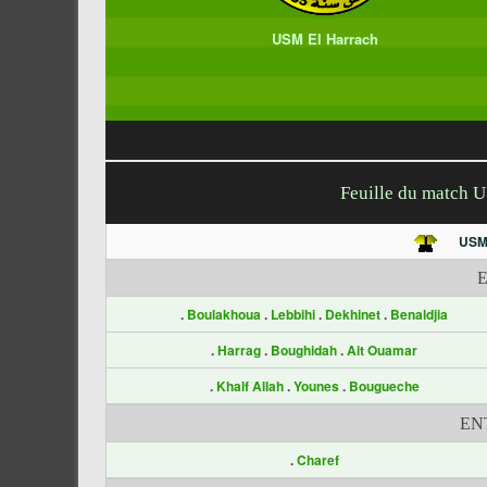
USM El Harrach
Feuille du match 
US
.
Boulakhoua
.
Lebbihi
.
Dekhinet
.
Benaldjia
.
Harrag
.
Boughidah
.
Ait Ouamar
.
Khalf Allah
.
Younes
.
Bougueche
EN
.
Charef