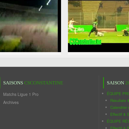
SAISONS
CSCONSTANTINE
SAISON
2
ÉQUIPE PR
Matchs Ligue 1 Pro
Résultats 
Archives
Calendrier
Effectif & S
ÉQUIPE RÉ
Effectif & S