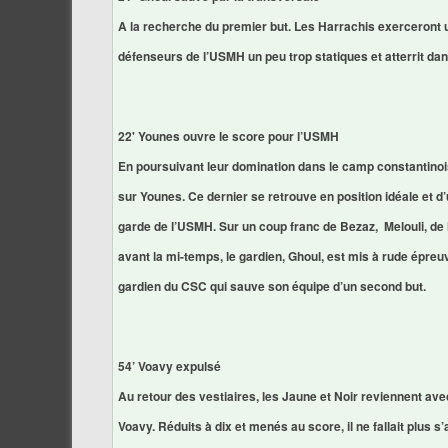
A la recherche du premier but. Les Harrachis exerceront u
défenseurs de l’USMH un peu trop statiques et atterrit dan
22' Younes ouvre le score pour l’USMH
En poursuivant leur domination dans le camp constantinois
sur Younes. Ce dernier se retrouve en position idéale et d’
garde de l’USMH. Sur un coup franc de Bezaz, Melouli, de l
avant la mi-temps, le gardien, Ghoul, est mis à rude épreuve
gardien du CSC qui sauve son équipe d’un second but.
54’ Voavy expulsé
Au retour des vestiaires, les Jaune et Noir reviennent av
Voavy. Réduits à dix et menés au score, il ne fallait plus 