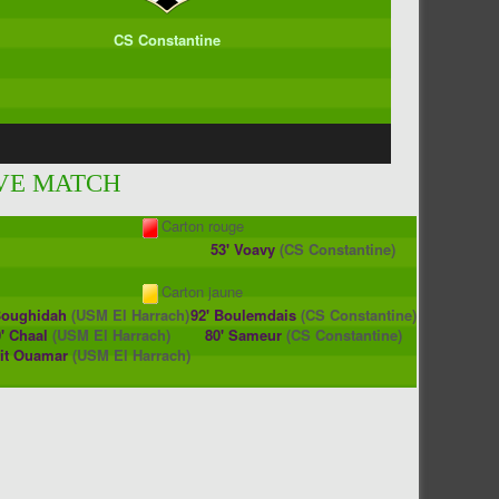
CS Constantine
VE MATCH
Carton rouge
53' Voavy
(CS Constantine)
Carton jaune
Boughidah
(USM El Harrach)
92' Boulemdais
(CS Constantine)
' Chaal
(USM El Harrach)
80' Sameur
(CS Constantine)
Ait Ouamar
(USM El Harrach)