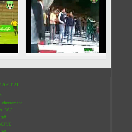
020/2021
O
& classement
 du CSC
taff
SERVE
taff