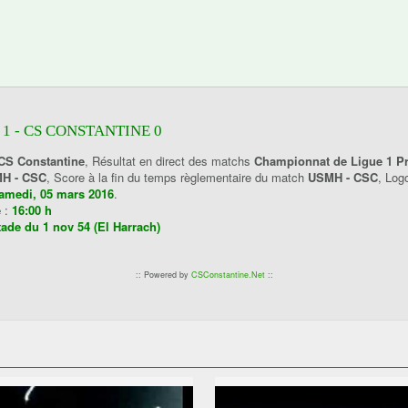
1 - CS CONSTANTINE 0
CS Constantine
, Résultat en direct des matchs
Championnat de Ligue 1 Pr
H - CSC
, Score à la fin du temps règlementaire du match
USMH - CSC
, Lo
amedi, 05 mars 2016
.
e
:
16:00 h
tade du 1 nov 54 (El Harrach)
:: Powered by
CSConstantine.Net
::