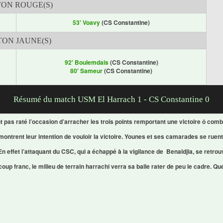
ON ROUGE(S)
53' Voavy
(CS Constantine)
ON JAUNE(S)
92' Boulemdais
(CS Constantine)
80' Sameur
(CS Constantine)
Résumé du match USM El Harrach 1 - CS Constantine 0
nt pas raté l’occasion d’arracher les trois points remportant une victoire ô com
 montrent leur intention de vouloir la victoire. Younes et ses camarades se ruent
 effet l’attaquant du CSC, qui a échappé à la vigilance de Benaldjia, se retrou
up franc, le milieu de terrain harrachi verra sa balle rater de peu le cadre. Q