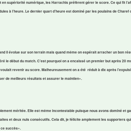
en supériorité numérique, les Harrachis préfèrent gérer le score. Ce qui fit l’a
pendules à l’heure. Le dernier quart d’heure est dominé par les poulains de Chare
and il évolue sur son terrain mais quand même on espérait arracher un bon rés
géré le début du match. C’est pourquoi on a encaissé un premier but après 20 mn
oulait revenir au score. Malheureusement on a été réduit à dix après l’expulsi
ser de meilleurs résultats et assurer le maintien».
lement méritée. Elle est même incontestable puisque nous avons dominé et ga
tes et deux nuls consécutifs. Cela dit, je félicite amplement les supporters qui
r ce succès».