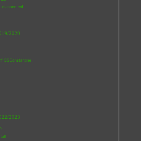
& classement
019/2020
aff CSConstantine
022/2023
O
taff