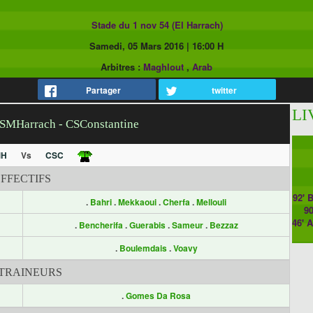
Stade du 1 nov 54 (El Harrach)
Samedi, 05 Mars 2016
|
16:00 H
Arbitres :
Maghlout
,
Arab
Partager
twitter
LI
USMHarrach - CSConstantine
MH
Vs
CSC
EFFECTIFS
92' 
.
Bahri
.
Mekkaoui
.
Cherfa
.
Mellouli
90
46' 
.
Bencherifa
.
Guerabis
.
Sameur
.
Bezzaz
.
Boulemdais
.
Voavy
TRAINEURS
.
Gomes Da Rosa