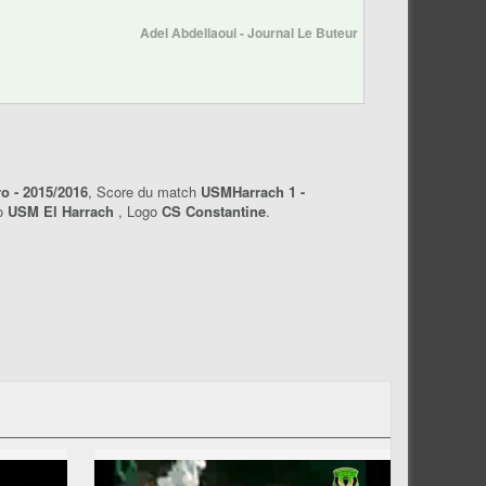
Adel Abdellaoui - Journal Le Buteur
o - 2015/2016
, Score du match
USMHarrach 1 -
go
USM El Harrach
, Logo
CS Constantine
.