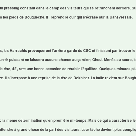
n pressing constant dans le camp des visiteurs qui se retranchent derrière. S
s les pieds de Bougueche. Il reprend le cuir qui s’écrase sur la transversale.
, les Harrachis provoqueront l’arrière-garde du CSC et finissent par trouver le
un tir puissant ne laissera aucune chance au gardien, Ghoul. Menés au score, les 
a tête, 42’, rate une bonne occasion de rétablir l’équilibre. Quelques minutes p
. Il s’interpose à une reprise de la tête de Dekhinet. La balle revient sur Boughid
ec la même détermination qu’en première mi-temps. Mais ce qui a caractérisé le
s’attendre à grand-chose de la part des visiteurs. Leur tâche devient plus compli