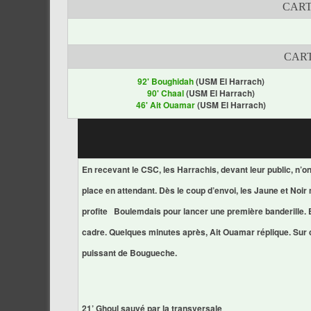
CART
CART
92' Boughidah
(USM El Harrach)
90' Chaal
(USM El Harrach)
46' Ait Ouamar
(USM El Harrach)
En recevant le CSC, les Harrachis, devant leur public, n’o
place en attendant. Dès le coup d’envoi, les Jaune et Noir
profite Boulemdais pour lancer une première banderille. En
cadre. Quelques minutes après, Ait Ouamar réplique. Sur co
puissant de Bougueche.
21’ Ghoul sauvé par la transversale