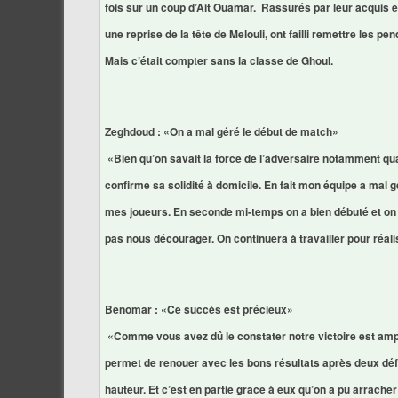
fois sur un coup d’Ait Ouamar. Rassurés par leur acquis et 
une reprise de la tête de Melouli, ont failli remettre les 
Mais c’était compter sans la classe de Ghoul.
Zeghdoud : «On a mal géré le début de match»
«Bien qu’on savait la force de l’adversaire notamment qu
confirme sa solidité à domicile. En fait mon équipe a mal 
mes joueurs. En seconde mi-temps on a bien débuté et on v
pas nous décourager. On continuera à travailler pour réali
Benomar : «Ce succès est précieux»
«Comme vous avez dû le constater notre victoire est amp
permet de renouer avec les bons résultats après deux défai
hauteur. Et c’est en partie grâce à eux qu’on a pu arrache