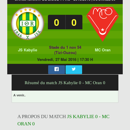
0
0
Stade du 1 nov 54
JS Kabylie
MC Oran
(Tizi-Ouzou)
Vendredi, 27 Mai 2016
|
17:30 H
Résumé du match JS Kabylie 0 - MC Oran 0
A venir..
A PROPOS DU MATCH
JS KABYLIE 0 - MC
ORAN 0