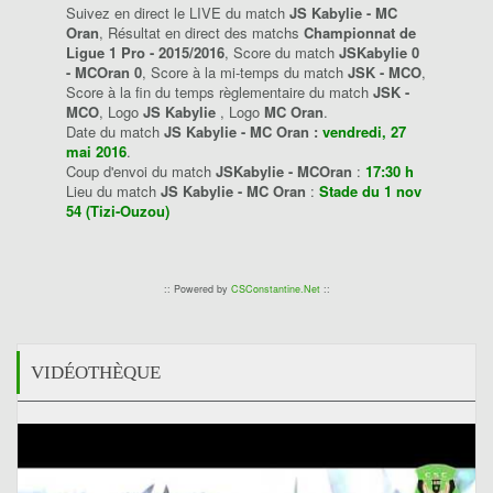
Suivez en direct le LIVE du match
JS Kabylie - MC
Oran
, Résultat en direct des matchs
Championnat de
Ligue 1 Pro - 2015/2016
, Score du match
JSKabylie 0
- MCOran 0
, Score à la mi-temps du match
JSK - MCO
,
Score à la fin du temps règlementaire du match
JSK -
MCO
, Logo
JS Kabylie
, Logo
MC Oran
.
Date du match
JS Kabylie - MC Oran :
vendredi, 27
mai 2016
.
Coup d'envoi du match
JSKabylie - MCOran
:
17:30 h
Lieu du match
JS Kabylie - MC Oran
:
Stade du 1 nov
54 (Tizi-Ouzou)
:: Powered by
CSConstantine.Net
::
VIDÉOTHÈQUE