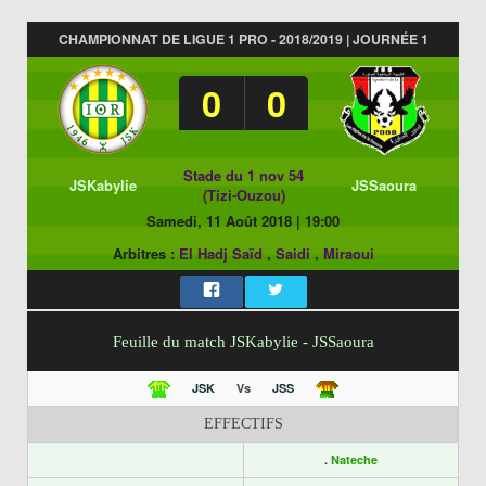
CHAMPIONNAT DE LIGUE 1 PRO - 2018/2019 | JOURNÉE 1
0
0
Stade du 1 nov 54
JSKabylie
JSSaoura
(Tizi-Ouzou)
Samedi, 11 Août 2018
|
19:00
Arbitres :
El Hadj Saïd
,
Saidi
,
Miraoui
Feuille du match JSKabylie - JSSaoura
JSK
Vs
JSS
EFFECTIFS
.
Nateche