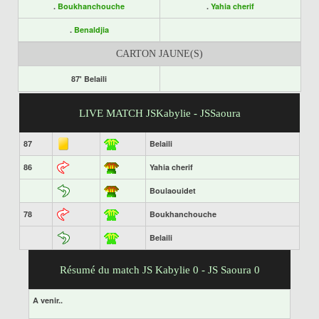
.
Boukhanchouche
.
Yahia cherif
.
Benaldjia
CARTON JAUNE(S)
87' Belaili
LIVE MATCH JSKabylie - JSSaoura
87
Belaili
86
Yahia cherif
Boulaouidet
78
Boukhanchouche
Belaili
Résumé du match JS Kabylie 0 - JS Saoura 0
A venir..