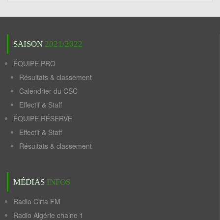
SAISON
2021/2022
ÉQUIPE PRO
Résultats & classement
Calendrier du CSC
Effectif & Staff
ÉQUIPE RÉSERVE
Effectif & Staff
Résultats & classement
MÉDIAS
INFOS
Radio Cirta FM
Radio Algérie chaine 1