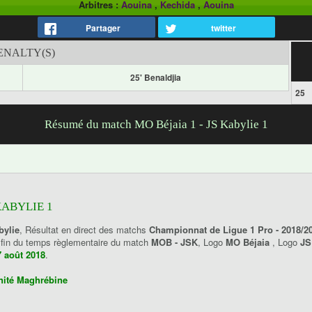
Arbitres :
Aouina
,
Kechida
,
Aouina
Partager
twitter
ENALTY(S)
25' Benaldjia
25
Résumé du match MO Béjaia 1 - JS Kabylie 1
KABYLIE 1
bylie
, Résultat en direct des matchs
Championnat de Ligue 1 Pro - 2018/2
a fin du temps règlementaire du match
MOB - JSK
, Logo
MO Béjaia
, Logo
JS
7 août 2018
.
Unité Maghrébine