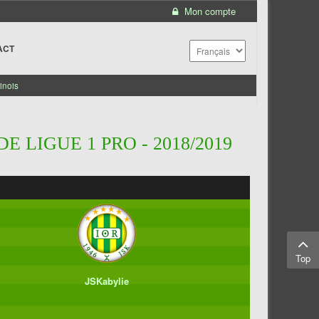
Mon compte
ACT
inois
 LIGUE 1 PRO - 2018/2019
Top
JSKabylie