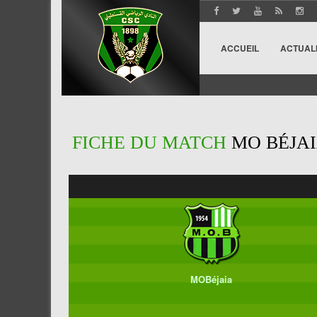
ACCUEIL
ACTUAL
FICHE DU MATCH
MO BÉJAIA
MOBéjaia