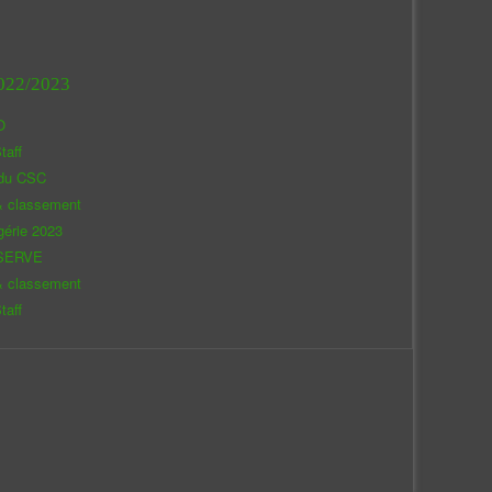
022/2023
O
taff
 du CSC
& classement
gérie 2023
SERVE
& classement
taff