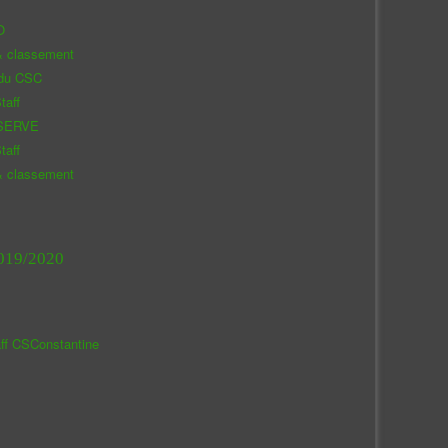
O
& classement
 du CSC
taff
SERVE
taff
& classement
019/2020
aff CSConstantine