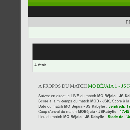
P
A Venir
A PROPOS DU MATCH
MO BÉJAIA 1 - JS 
Suivez en direct le LIVE du match
MO Béjaia - JS Ka
Score à la mi-temps du match
MOB - JSK
, Score à l
Date du match
MO Béjaia - JS Kabylie :
vendredi, 1
Coup d'envoi du match
MOBéjaia - JSKabylie
:
17:45
Lieu du match
MO Béjaia - JS Kabylie
:
Stade de l'