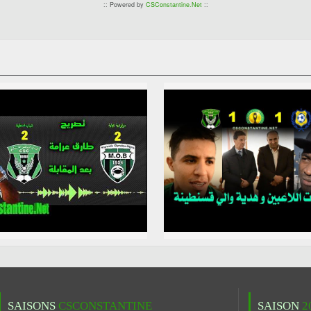
:: Powered by
CSConstantine.Net
::
SAISONS
CSCONSTANTINE
SAISON
2