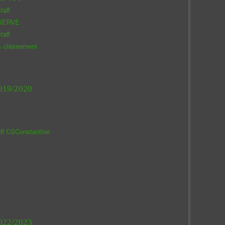
taff
SERVE
taff
& classement
019/2020
aff CSConstantine
022/2023