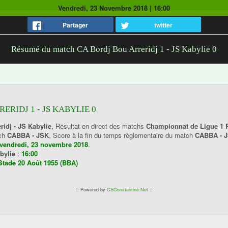
Vendredi, 23 Novembre 2018
|
16:00
Partager
twitter
Résumé du match CA Bordj Bou Arreridj 1 - JS Kabylie 0
ERIDJ 1 - JS KABYLIE 0
ridj - JS Kabylie
, Résultat en direct des matchs
Championnat de Ligue 1 P
tch
CABBA - JSK
, Score à la fin du temps règlementaire du match
CABBA - 
vendredi, 23 novembre 2018
.
abylie
:
16:00
Stade 20 Août 1955 (BBA)
:: Powered by
CSConstantine.Net
::