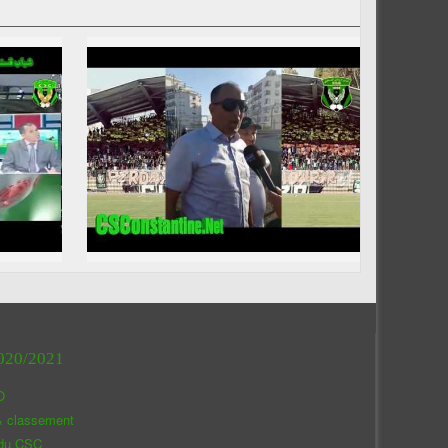
020/2021
O
& classement
 du CSC