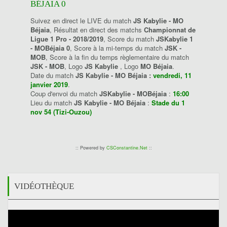
BÉJAIA 0
Suivez en direct le LIVE du match
JS Kabylie - MO
Béjaia
, Résultat en direct des matchs
Championnat de
Ligue 1 Pro - 2018/2019
, Score du match
JSKabylie 1
- MOBéjaia 0
, Score à la mi-temps du match
JSK -
MOB
, Score à la fin du temps règlementaire du match
JSK - MOB
, Logo
JS Kabylie
, Logo
MO Béjaia
.
Date du match
JS Kabylie - MO Béjaia :
vendredi, 11
janvier 2019
.
Coup d'envoi du match
JSKabylie - MOBéjaia
:
16:00
Lieu du match
JS Kabylie - MO Béjaia
:
Stade du 1
nov 54 (Tizi-Ouzou)
:: Powered by
CSConstantine.Net
::
VIDÉOTHÈQUE