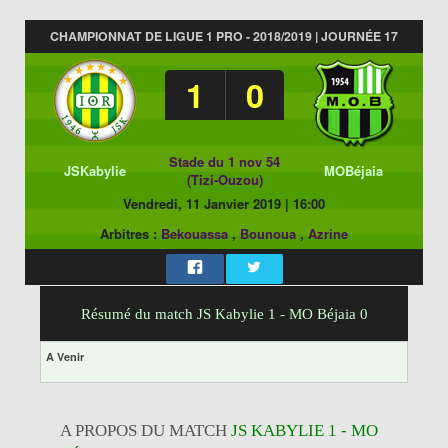
CHAMPIONNAT DE LIGUE 1 PRO - 2018/2019 | JOURNÉE 17
1
0
Stade du 1 nov 54
JSKabylie
MOBéjaia
(Tizi-Ouzou)
Vendredi, 11 Janvier 2019
|
16:00
Arbitres :
Bekouassa
,
Bounoua
,
Azrine
Résumé du match JS Kabylie 1 - MO Béjaia 0
A Venir
A PROPOS DU MATCH
JS KABYLIE 1 - MO