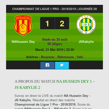
CHAMPIONNAT DE LIGUE 1 PRO - 2018/2019 | JOURNÉE 29
1
2
Stade du 20 août
NAHussein Dey
JSKabylie
55 (Alger)
Mardi, 21 Mai 2019
|
22:30
Arbitres :
Bouzerar
,
Rahmoune
,
Yahi
A PROPOS DU MATCH
NA HUSSEIN DEY 1 -
JS KABYLIE 2
Suivez en direct le LIVE du match
NA Hussein Dey -
JS Kabylie
, Résultat en direct des matchs
Championnat de Ligue 1 Pro - 2018/2019
, Score du
match
NAHussein Dey 1 - JSKabylie 2
, Score à la mi-