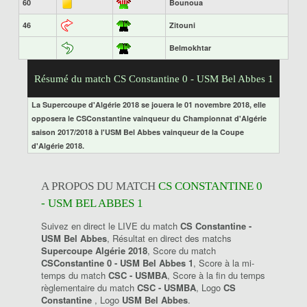
60
Bounoua
46
Zitouni
Belmokhtar
Résumé du match CS Constantine 0 - USM Bel Abbes 1
La Supercoupe d'Algérie 2018 se jouera le 01 novembre 2018, elle
opposera le CSConstantine vainqueur du Championnat d'Algérie
saison 2017/2018 à l'USM Bel Abbes vainqueur de la Coupe
d'Algérie 2018.
A PROPOS DU MATCH
CS CONSTANTINE 0
- USM BEL ABBES 1
Suivez en direct le LIVE du match
CS Constantine -
USM Bel Abbes
, Résultat en direct des matchs
Supercoupe Algérie 2018
, Score du match
CSConstantine 0 - USM Bel Abbes 1
, Score à la mi-
temps du match
CSC - USMBA
, Score à la fin du temps
règlementaire du match
CSC - USMBA
, Logo
CS
Constantine
, Logo
USM Bel Abbes
.