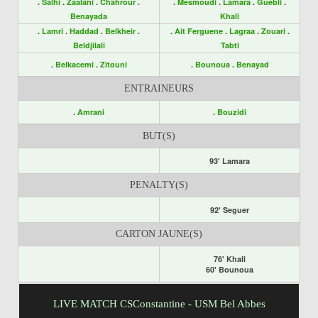
.
Salhi
.
Zaalani
.
Chahrour
.
.
Mesmoudi
.
Lamara
.
Guebli
.
Benayada
Khali
.
Lamri
.
Haddad
.
Belkheir
.
.
Ait Ferguene
.
Lagraa
.
Zouari
.
Beldjilali
Tabti
.
Belkacemi
.
Zitouni
.
Bounoua
.
Benayad
ENTRAINEURS
.
Amrani
.
Bouzidi
BUT(S)
93' Lamara
PENALTY(S)
92' Seguer
CARTON JAUNE(S)
76' Khali
60' Bounoua
LIVE MATCH CSConstantine - USM Bel Abbes