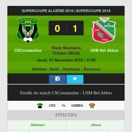
SUPERCOUPE ALGÉRIE 2018 | SUPERCOUPE 2018
0
1
Stade Mustapha
CSConstantine
USM Bel Abbes
Tchaker (Blida)
Jeudi, 01 Novembre 2018
|
17:00
Arbitres :
Saidi
,
Hamlaoui
,
Bounoua
Feuille du match CSConstantine - USM Bel Abbes
CSC
Vs
USMBA
EFFECTIFS
.
Rahmani
.
Ghoul