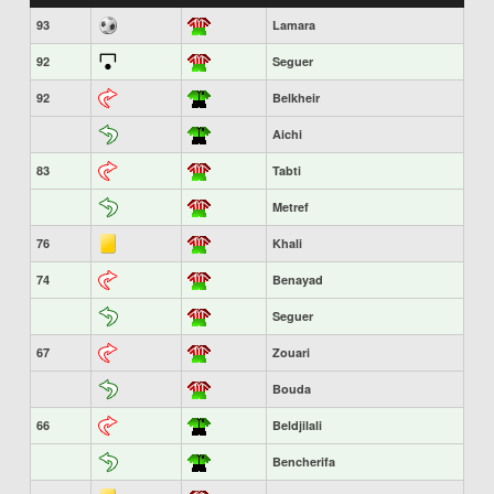
93
Lamara
92
Seguer
92
Belkheir
Aichi
83
Tabti
Metref
76
Khali
74
Benayad
Seguer
67
Zouari
Bouda
66
Beldjilali
Bencherifa