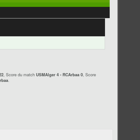
22
, Score du match
USMAlger 4 - RCArbaa 0
, Score
rbaa
.