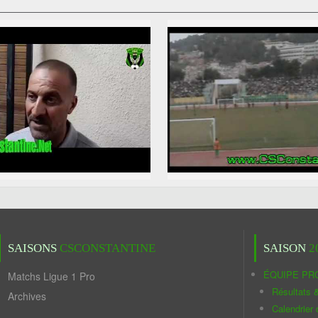
SAISONS
CSCONSTANTINE
SAISON
2
ÉQUIPE PR
Matchs Ligue 1 Pro
Résultats 
Archives
Calendrier