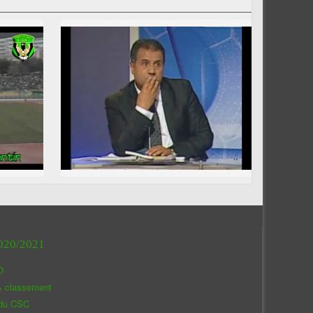
020/2021
O
& classement
 du CSC