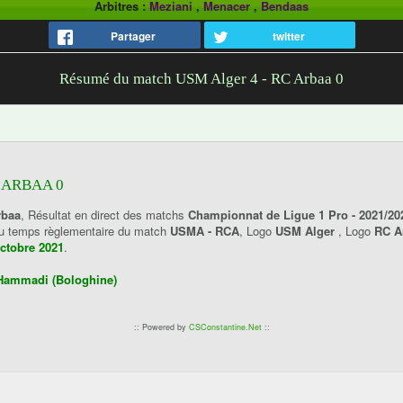
Arbitres :
Meziani
,
Menacer
,
Bendaas
Partager
twitter
Résumé du match USM Alger 4 - RC Arbaa 0
 ARBAA 0
rbaa
, Résultat en direct des matchs
Championnat de Ligue 1 Pro - 2021/20
 du temps règlementaire du match
USMA - RCA
, Logo
USM Alger
, Logo
RC A
ctobre 2021
.
Hammadi (Bologhine)
:: Powered by
CSConstantine.Net
::