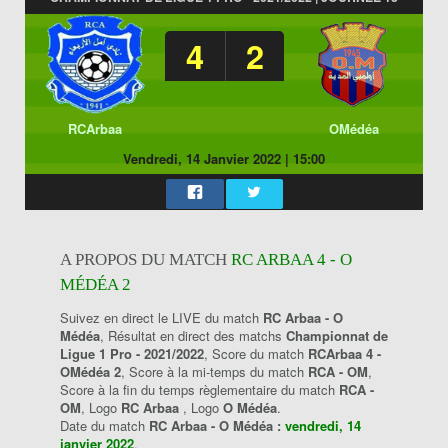
4
2
RCArbaa
OMédéa
Vendredi, 14 Janvier 2022
|
15:00
A PROPOS DU MATCH
RC ARBAA 4 - O
MÉDÉA 2
Suivez en direct le LIVE du match
RC Arbaa - O
Médéa
, Résultat en direct des matchs
Championnat de
Ligue 1 Pro - 2021/2022
, Score du match
RCArbaa 4 -
OMédéa 2
, Score à la mi-temps du match
RCA - OM
,
Score à la fin du temps règlementaire du match
RCA -
OM
, Logo
RC Arbaa
, Logo
O Médéa
.
Date du match
RC Arbaa - O Médéa :
vendredi, 14
janvier 2022
.