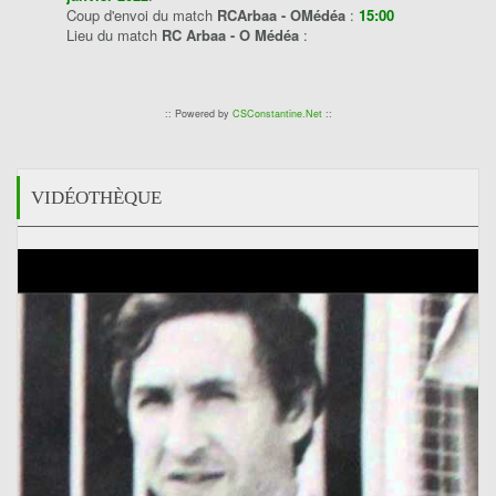
Coup d'envoi du match
RCArbaa - OMédéa
:
15:00
Lieu du match
RC Arbaa - O Médéa
:
:: Powered by
CSConstantine.Net
::
VIDÉOTHÈQUE