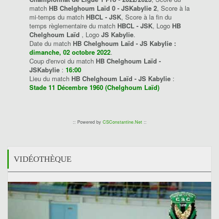
match
HB Chelghoum Laïd 0 - JSKabylie 2
, Score à la
mi-temps du match
HBCL - JSK
, Score à la fin du
temps règlementaire du match
HBCL - JSK
, Logo
HB
Chelghoum Laïd
, Logo
JS Kabylie
.
Date du match
HB Chelghoum Laïd - JS Kabylie :
dimanche, 02 octobre 2022
.
Coup d'envoi du match
HB Chelghoum Laïd -
JSKabylie
:
16:00
Lieu du match
HB Chelghoum Laïd - JS Kabylie
:
Stade 11 Décembre 1960 (Chelghoum Laïd)
:: Powered by
CSConstantine.Net
::
VIDÉOTHÈQUE