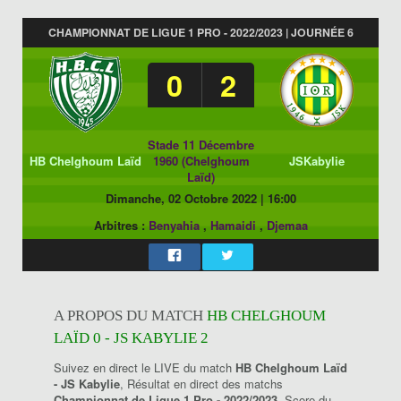
CHAMPIONNAT DE LIGUE 1 PRO - 2022/2023 | JOURNÉE 6
0
2
Stade 11 Décembre
HB Chelghoum Laïd
1960 (Chelghoum
JSKabylie
Laïd)
Dimanche, 02 Octobre 2022
|
16:00
Arbitres :
Benyahia
,
Hamaidi
,
Djemaa
A PROPOS DU MATCH
HB CHELGHOUM
LAÏD 0 - JS KABYLIE 2
Suivez en direct le LIVE du match
HB Chelghoum Laïd
- JS Kabylie
, Résultat en direct des matchs
Championnat de Ligue 1 Pro - 2022/2023
, Score du