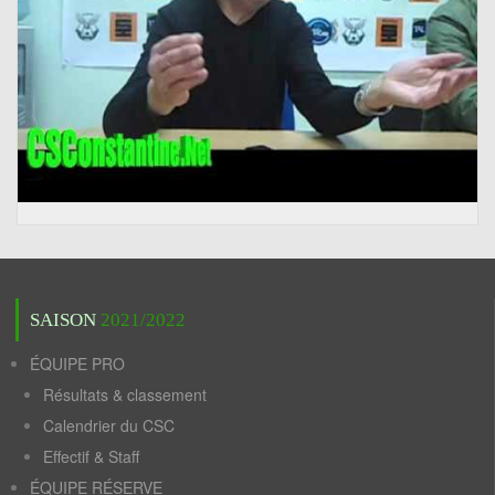
SAISON
2021/2022
ÉQUIPE PRO
Résultats & classement
Calendrier du CSC
Effectif & Staff
ÉQUIPE RÉSERVE