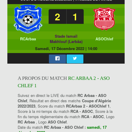
2
1
Stade Ismaïl
RCArbaa
ASOChlef
Makhlouf (Larbâa)
Samedi, 17 Décembre 2022
|
14:00
A PROPOS DU MATCH
RC ARBAA 2 - ASO
CHLEF 1
Suivez en direct le LIVE du match
RC Arbaa - ASO
Chlef
, Résultat en direct des matchs
Coupe d'Algérie
2022/2023
, Score du match
RCArbaa 2 - ASOChlef 1
,
Score à la mi-temps du match
RCA - ASOC
, Score à la
fin du temps règlementaire du match
RCA - ASOC
, Logo
RC Arbaa
, Logo
ASO Chlef
.
Date du match
RC Arbaa - ASO Chlef :
samedi, 17