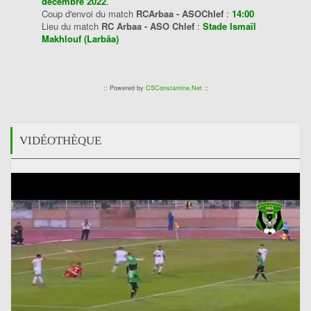
décembre 2022
.
Coup d'envoi du match
RCArbaa - ASOChlef
:
14:00
Lieu du match
RC Arbaa - ASO Chlef
:
Stade Ismaïl
Makhlouf (Larbâa)
:: Powered by
CSConstantine.Net
::
VIDÉOTHÈQUE