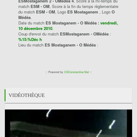
ESMostaganem 2 - OMédéa 4
, Score à la mi-temps du
match
ESM - OM
, Score à la fin du temps règlementaire
du match
ESM - OM
, Logo
ES Mostaganem
, Logo
O
Médéa
.
Date du match
ES Mostaganem - O Médéa :
vendredi,
10 décembre 2010
.
Coup d'envoi du match
ESMostaganem - OMédéa
:
%15:%Déc h
Lieu du match
ES Mostaganem - O Médéa
:
:: Powered by
CSConstantine.Net
::
VIDÉOTHÈQUE