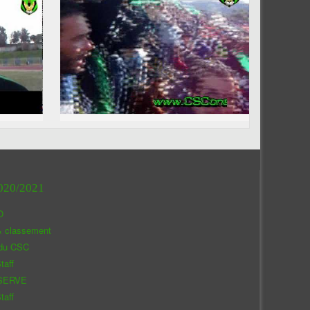
020/2021
O
& classement
 du CSC
taff
SERVE
taff