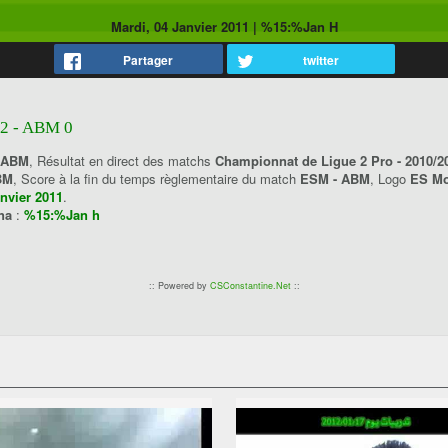
Mardi, 04 Janvier 2011
|
%15:%Jan H
Partager
twitter
 - ABM 0
 ABM
, Résultat en direct des matchs
Championnat de Ligue 2 Pro - 2010/2
BM
, Score à la fin du temps règlementaire du match
ESM - ABM
, Logo
ES M
anvier 2011
.
ana
:
%15:%Jan h
:: Powered by
CSConstantine.Net
::