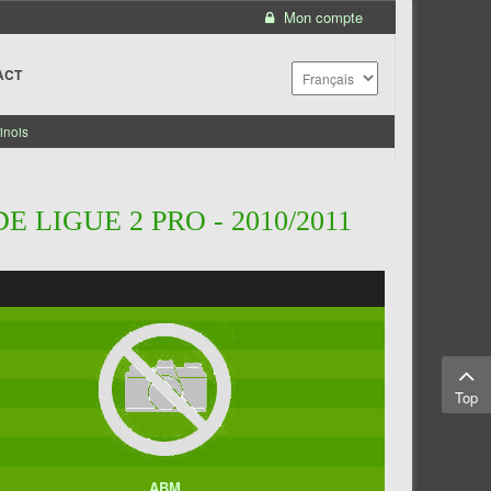
Mon compte
ACT
inois
 LIGUE 2 PRO - 2010/2011
Top
ABM