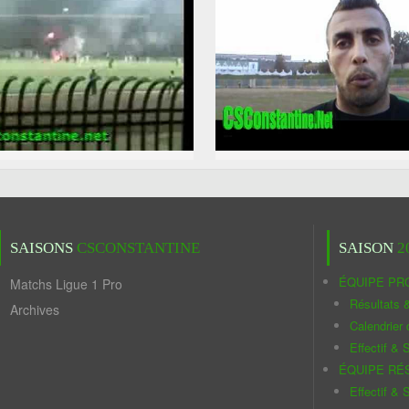
SAISONS
CSCONSTANTINE
SAISON
2
ÉQUIPE PR
Matchs Ligue 1 Pro
Résultats 
Archives
Calendrier
Effectif & S
ÉQUIPE RÉ
Effectif & S