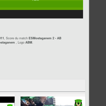
011
, Score du match
ESMostaganem 2 - AB
ostaganem
, Logo
ABM
.