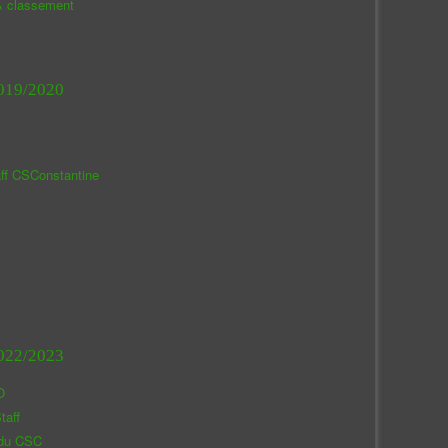
& classement
019/2020
aff CSConstantine
022/2023
O
taff
 du CSC