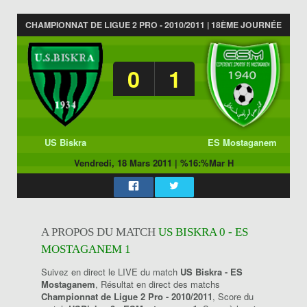
CHAMPIONNAT DE LIGUE 2 PRO - 2010/2011 | 18ÈME JOURNÉE
0
1
US Biskra
ES Mostaganem
Vendredi, 18 Mars 2011
|
%16:%Mar H
A PROPOS DU MATCH
US BISKRA 0 - ES
MOSTAGANEM 1
Suivez en direct le LIVE du match
US Biskra - ES
Mostaganem
, Résultat en direct des matchs
Championnat de Ligue 2 Pro - 2010/2011
, Score du