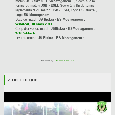
match
USBiskra 0 - ESMostaganem 1
, Score à la mi-
temps du match
USB - ESM
, Score à la fin du temps
règlementaire du match
USB - ESM
, Logo
US Biskra
,
Logo
ES Mostaganem
.
Date du match
US Biskra - ES Mostaganem :
vendredi, 18 mars 2011
.
Coup d'envoi du match
USBiskra - ESMostaganem
:
%16:%Mar h
Lieu du match
US Biskra - ES Mostaganem
:
:: Powered by
CSConstantine.Net
::
VIDÉOTHÈQUE