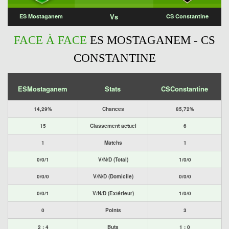
Vs
ES Mostaganem
CS Constantine
FACE À FACE
ES MOSTAGANEM - CS
CONSTANTINE
ESMostaganem
Stats
CSConstantine
14,29%
Chances
85,72%
15
Classement actuel
6
1
Matchs
1
0/0/1
V/N/D (Total)
1/0/0
0/0/0
V/N/D (Domicile)
0/0/0
0/0/1
V/N/D (Extérieur)
1/0/0
0
Points
3
2 : 4
Buts
1 : 0