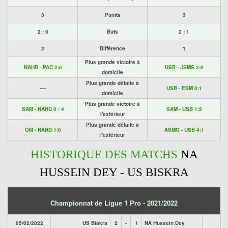
3
Points
3
2 : 0
Buts
2 : 1
2
Différence
1
Plus grande victoire à
NAHD - PAC 2:0
USB - JSMS 2:0
domicile
Plus grande défaite à
----
USB - ESM 0:1
domicile
Plus grande victoire à
SAM - NAHD 0 : 4
SAM - USB 1:2
l'extérieur
Plus grande défaite à
OM - NAHD 1:0
ASMO - USB 4:1
l'extérieur
HISTORIQUE DES MATCHS
NA
HUSSEIN DEY - US BISKRA
Championnat de Ligue 1 Pro - 2021/2022
05/02/2022
US Biskra
2
-
1
NA Hussein Dey