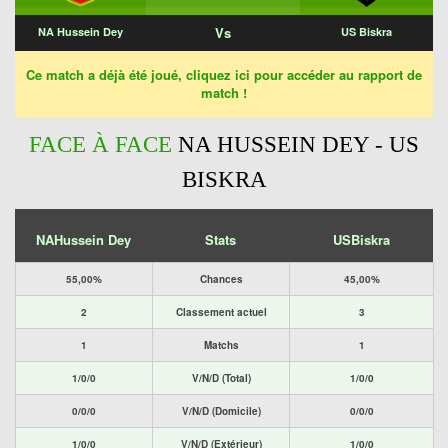
Vs
NA Hussein Dey
US Biskra
Ce match a déjà été joué, cliquez ici pour accéder au rapport de
match !
FACE À FACE
NA HUSSEIN DEY - US
BISKRA
NAHussein Dey
Stats
USBiskra
55,00%
Chances
45,00%
2
Classement actuel
3
1
Matchs
1
1/0/0
V/N/D (Total)
1/0/0
0/0/0
V/N/D (Domicile)
0/0/0
1/0/0
V/N/D (Extérieur)
1/0/0