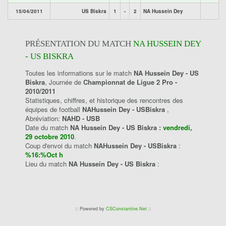
15/04/2011
US Biskra
1
-
2
NA Hussein Dey
PRÉSENTATION DU MATCH
NA HUSSEIN DEY
- US BISKRA
Toutes les informations sur le match
NA Hussein Dey - US
Biskra
, Journée de
Championnat de Ligue 2 Pro -
2010/2011
Statistiques, chiffres, et historique des rencontres des
équipes de football
NAHussein Dey - USBiskra
,
Abréviation:
NAHD - USB
Date du match
NA Hussein Dey - US Biskra :
vendredi,
29 octobre 2010
.
Coup d'envoi du match
NAHussein Dey - USBiskra
:
%16:%Oct h
Lieu du match
NA Hussein Dey - US Biskra
:
:: Powered by
CSConstantine.Net
::