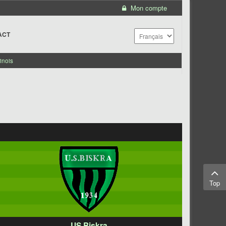
Mon compte
ACT
inois
Top
US Biskra