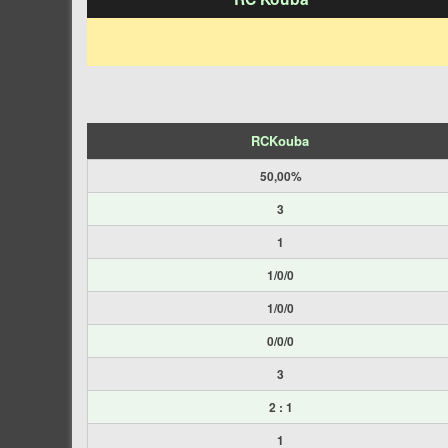
RCKouba
50,00%
3
1
1/0/0
1/0/0
0/0/0
3
2 : 1
1