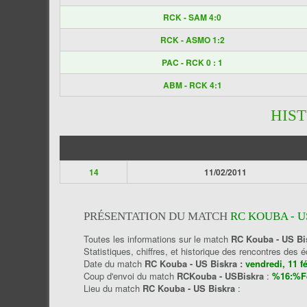
RCK - SAM 4:0
RCK - ASMO 1:2
PAC - RCK 0 : 1
ABM - RCK 4:1
HIS
14
11/02/2011
PRÉSENTATION DU MATCH
RC KOUBA - U
Toutes les informations sur le match
RC Kouba - US Bi
Statistiques, chiffres, et historique des rencontres des 
Date du match
RC Kouba - US Biskra :
vendredi, 11 f
Coup d'envoi du match
RCKouba - USBiskra
:
%16:%F
Lieu du match
RC Kouba - US Biskra
: