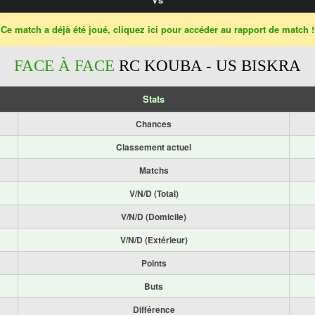
Ce match a déjà été joué, cliquez ici pour accéder au rapport de match !
FACE À FACE
RC KOUBA - US BISKRA
Stats
Chances
Classement actuel
Matchs
V/N/D (Total)
V/N/D (Domicile)
V/N/D (Extérieur)
Points
Buts
Différence