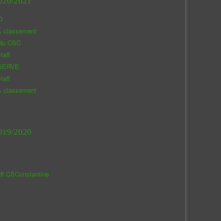
020/2021
O
& classement
 du CSC
taff
SERVE
taff
& classement
019/2020
aff CSConstantine