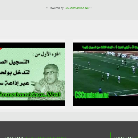
:: Powered by
CSConstantine.Net
::