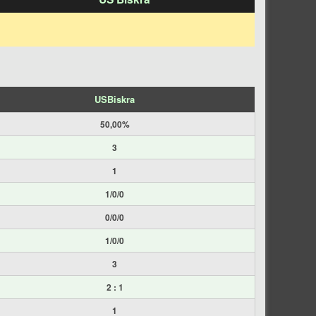
USBiskra
50,00%
3
1
1/0/0
0/0/0
1/0/0
3
2 : 1
1