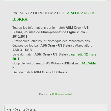
PRÉSENTATION DU MATCH
ASM ORAN - US
BISKRA
Toutes les informations sur le match
ASM Oran - US
Biskra
, Journée de
Championnat de Ligue 2 Pro -
2010/2011
Statistiques, chiffres, et historique des rencontres des
équipes de football
ASMOran - USBiskra
, Abréviation:
ASMO - USB
Date du match
ASM Oran - US Biskra :
samedi, 12 mars
2011
.
Coup d'envoi du match
ASMOran - USBiskra
:
%15:%Mar
h
Lieu du match
ASM Oran - US Biskra
:
:: Powered by
CSConstantine.Net
::
VIDÉOTHÈQUE