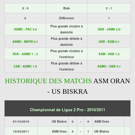
0 : 0
Buts
2 : 1
0
Différence
1
Plus grande victoire à
ASMO - PAC 3:0
USB - JSMS 2:0
domicile
Plus grande défaite à
ASMO - MSPB 0:1
USB - ESM 0:1
domicile
Plus grande victoire à
RCK - ASMO 1 : 2
SAM - USB 1:2
l'extérieur
Plus grande défaite à
CAB - ASMO 1:0
ASMO - USB 4:1
l'extérieur
HISTORIQUE DES MATCHS
ASM ORAN
- US BISKRA
Championnat de Ligue 2 Pro - 2010/2011
01/10/2010
US Biskra
0
-
0
ASM Oran
12/03/2011
ASM Oran
4
-
1
US Biskra