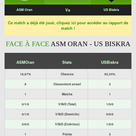
Vs
ASM Oran
US Biskra
Ce match a déjà été joué, cliquez ici pour accéder au rapport de
match !
FACE À FACE
ASM ORAN - US BISKRA
ASMOran
Stats
USBiskra
16,67%
Chances
83,34%
8
Classement actuel
3
1
Matchs
1
0/1/0
V/N/D (Total)
1/0/0
0/1/0
V/N/D (Domicile)
0/0/0
0/0/0
V/N/D (Extérieur)
1/0/0
1
Points
3