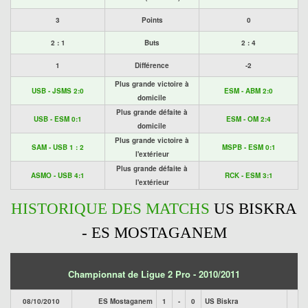
3
Points
0
2 : 1
Buts
2 : 4
1
Différence
-2
Plus grande victoire à
USB - JSMS 2:0
ESM - ABM 2:0
domicile
Plus grande défaite à
USB - ESM 0:1
ESM - OM 2:4
domicile
Plus grande victoire à
SAM - USB 1 : 2
MSPB - ESM 0:1
l'extérieur
Plus grande défaite à
ASMO - USB 4:1
RCK - ESM 3:1
l'extérieur
HISTORIQUE DES MATCHS
US BISKRA
- ES MOSTAGANEM
Championnat de Ligue 2 Pro - 2010/2011
08/10/2010
ES Mostaganem
1
-
0
US Biskra