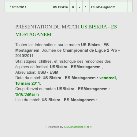
18/03/2011
US Biskra
0
-
1
ES Mostaganem
PRÉSENTATION DU MATCH
US BISKRA - ES
MOSTAGANEM
Toutes les informations sur le match
US Biskra - ES
Mostaganem
, Journée de
Championnat de Ligue 2 Pro -
2010/2011
Statistiques, chiffres, et historique des rencontres des
équipes de football
USBiskra - ESMostaganem
,
Abréviation:
USB - ESM
Date du match
US Biskra - ES Mostaganem :
vendredi,
18 mars 2011
.
Coup d'envoi du match
USBiskra - ESMostaganem
:
%16:%Mar h
Lieu du match
US Biskra - ES Mostaganem
:
:: Powered by
CSConstantine.Net
::