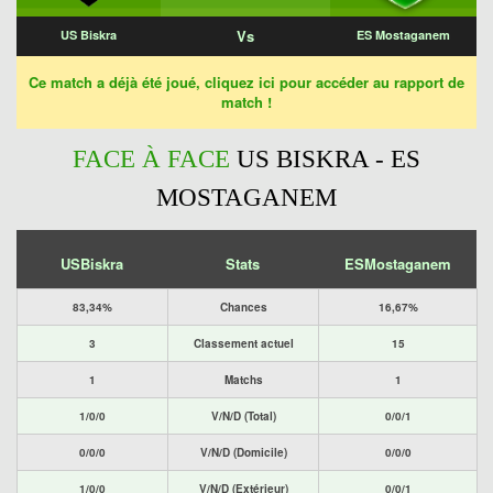
Vs
US Biskra
ES Mostaganem
Ce match a déjà été joué, cliquez ici pour accéder au rapport de
match !
FACE À FACE
US BISKRA - ES
MOSTAGANEM
USBiskra
Stats
ESMostaganem
83,34%
Chances
16,67%
3
Classement actuel
15
1
Matchs
1
1/0/0
V/N/D (Total)
0/0/1
0/0/0
V/N/D (Domicile)
0/0/0
1/0/0
V/N/D (Extérieur)
0/0/1