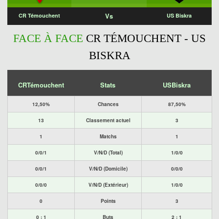
Vs
CR Témouchent
US Biskra
FACE À FACE
CR TÉMOUCHENT - US
BISKRA
CRTémouchent
Stats
USBiskra
12,50%
Chances
87,50%
13
Classement actuel
3
1
Matchs
1
0/0/1
V/N/D (Total)
1/0/0
0/0/1
V/N/D (Domicile)
0/0/0
0/0/0
V/N/D (Extérieur)
1/0/0
0
Points
3
0 : 1
Buts
2 : 1