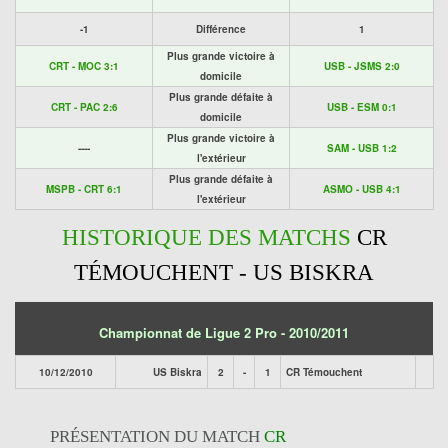
-1
Différence
1
Plus grande victoire à
CRT - MOC 3:1
USB - JSMS 2:0
domicile
Plus grande défaite à
CRT - PAC 2:6
USB - ESM 0:1
domicile
Plus grande victoire à
----
SAM - USB 1:2
l'extérieur
Plus grande défaite à
MSPB - CRT 6:1
ASMO - USB 4:1
l'extérieur
HISTORIQUE DES MATCHS
CR
TÉMOUCHENT - US BISKRA
Championnat de Ligue 2 Pro - 2010/2011
10/12/2010
US Biskra
2
-
1
CR Témouchent
PRÉSENTATION DU MATCH
CR