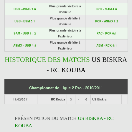
Plus grande victoire à
USB - JSMS 2:0
RCK - SAM 4:0
domicile
Plus grande défaite à
USB - ESM 0:1
RCK - ASMO 1:2
domicile
Plus grande victoire à
SAM - USB 1 : 2
PAC - RCK 0:1
l'extérieur
Plus grande défaite à
ASMO - USB 4:1
ABM - RCK 4:1
l'extérieur
HISTORIQUE DES MATCHS
US BISKRA
- RC KOUBA
Championnat de Ligue 2 Pro - 2010/2011
11/02/2011
RC Kouba
3
-
0
US Biskra
PRÉSENTATION DU MATCH
US BISKRA - RC
KOUBA