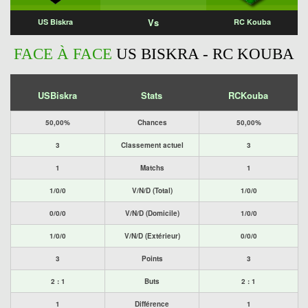
Vs
US Biskra
RC Kouba
FACE À FACE
US BISKRA - RC KOUBA
USBiskra
Stats
RCKouba
50,00%
Chances
50,00%
3
Classement actuel
3
1
Matchs
1
1/0/0
V/N/D (Total)
1/0/0
0/0/0
V/N/D (Domicile)
1/0/0
1/0/0
V/N/D (Extérieur)
0/0/0
3
Points
3
2 : 1
Buts
2 : 1
1
Différence
1