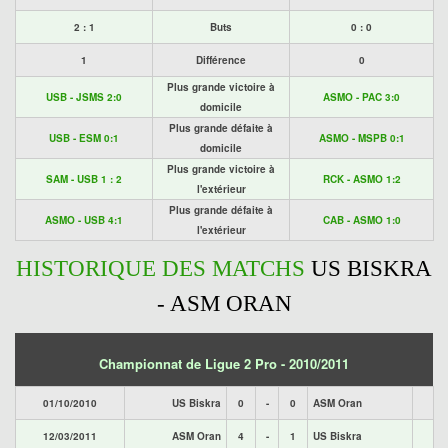
2 : 1
Buts
0 : 0
1
Différence
0
Plus grande victoire à
USB - JSMS 2:0
ASMO - PAC 3:0
domicile
Plus grande défaite à
USB - ESM 0:1
ASMO - MSPB 0:1
domicile
Plus grande victoire à
SAM - USB 1 : 2
RCK - ASMO 1:2
l'extérieur
Plus grande défaite à
ASMO - USB 4:1
CAB - ASMO 1:0
l'extérieur
HISTORIQUE DES MATCHS
US BISKRA
- ASM ORAN
Championnat de Ligue 2 Pro - 2010/2011
01/10/2010
US Biskra
0
-
0
ASM Oran
12/03/2011
ASM Oran
4
-
1
US Biskra