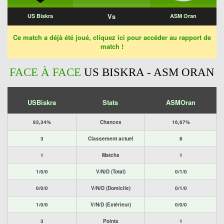
Vs
US Biskra
ASM Oran
Ce match a déjà été joué, cliquez ici pour accéder au rapport de
match !
FACE À FACE
US BISKRA - ASM ORAN
USBiskra
Stats
ASMOran
83,34%
Chances
16,67%
3
Classement actuel
8
1
Matchs
1
1/0/0
V/N/D (Total)
0/1/0
0/0/0
V/N/D (Domicile)
0/1/0
1/0/0
V/N/D (Extérieur)
0/0/0
3
Points
1