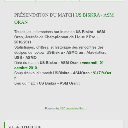
PRÉSENTATION DU MATCH
US BISKRA - ASM
ORAN
Toutes les informations sur le match
US Biskra - ASM
Oran
, Journée de
Championnat de Ligue 2 Pro -
2010/2011
Statistiques, chiffres, et historique des rencontres des
équipes de football
USBiskra - ASMOran
, Abréviation:
USB - ASMO
Date du match
US Biskra - ASM Oran :
vendredi, 01
octobre 2010
.
Coup d'envoi du match
USBiskra - ASMOran
:
%17:%Oct
h
Lieu du match
US Biskra - ASM Oran
:
:: Powered by
CSConstantine.Net
::
VIDÉOTHÈQUE