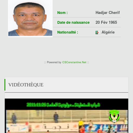
Hadjar Cherif
Nom :
20 Fév 1965
Date de naissance
Algérie
Nationalité :
:: Powered by
CSConstantine.Net
::
VIDÉOTHÈQUE