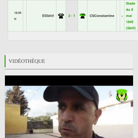
Stade
du 8
18:00
ESSétif
2 - 1
CSConstantine
mai
H
1945
(Sétif)
VIDÉOTHÈQUE