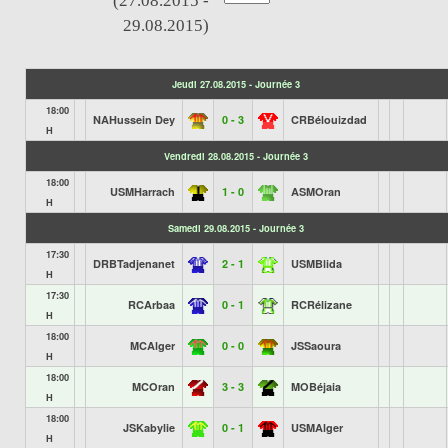
(27.08.2015 -
29.08.2015)
Jeudi 27.08.2015 - Journée 3
18:00
NAHussein Dey
0 - 3
CRBélouizdad
H
Vendredi 28.08.2015 - Journée 3
18:00
USMHarrach
1 - 0
ASMOran
H
Samedi 29.08.2015 - Journée 3
17:30
DRBTadjenanet
2 - 1
USMBlida
H
17:30
RCArbaa
0 - 1
RCRélizane
H
18:00
MCAlger
0 - 0
JSSaoura
H
18:00
MCOran
3 - 3
MOBéjaia
H
18:00
JSKabylie
0 - 1
USMAlger
H