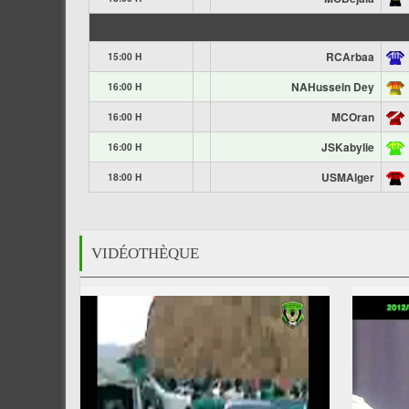
RCArbaa
15:00 H
NAHussein Dey
16:00 H
MCOran
16:00 H
JSKabylie
16:00 H
USMAlger
18:00 H
VIDÉOTHÈQUE