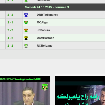
Samedi 24.10.2015 - Journée 9
2 - 2
DRBTadjenanet
2 - 1
MCAlger
2 - 2
JSSaoura
4 - 2
USMHarrach
2 - 2
RCRélizane