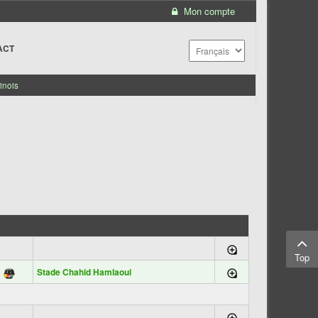
Mon compte
ACT
inois
Top
Stade Chahid Hamlaoui