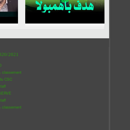
020/2021
O
& classement
 du CSC
taff
SERVE
taff
& classement