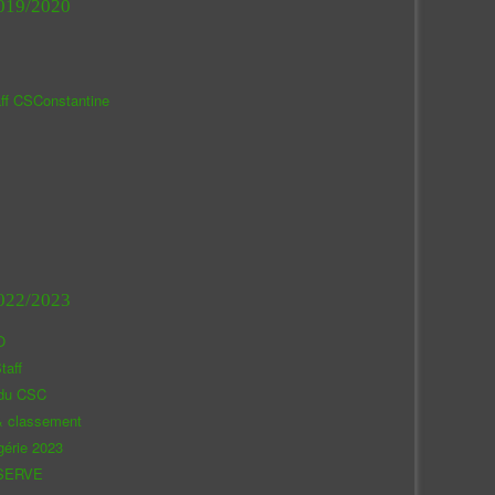
019/2020
aff CSConstantine
022/2023
O
taff
 du CSC
& classement
gérie 2023
SERVE