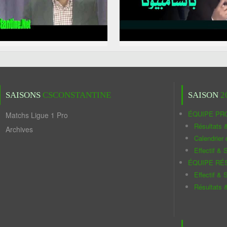
SAISONS
CSCONSTANTINE
SAISON
2
ÉQUIPE PR
Matchs Ligue 1 Pro
Résultats 
Archives
Calendrier
Effectif & S
ÉQUIPE RÉ
Effectif & S
Résultats 