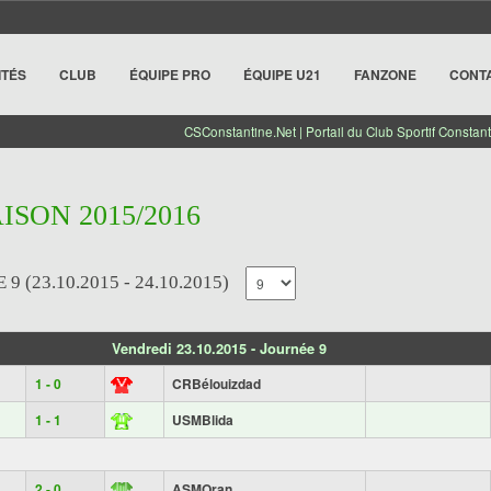
ITÉS
CLUB
ÉQUIPE PRO
ÉQUIPE U21
FANZONE
CONT
CSConstantine.Net | Portail du Club Sportif Constant
AISON 2015/2016
 (23.10.2015 - 24.10.2015)
Vendredi 23.10.2015 - Journée 9
1 - 0
CRBélouizdad
1 - 1
USMBlida
2 - 0
ASMOran