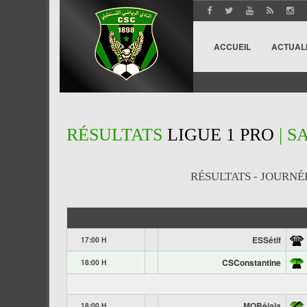
ACCUEIL
ACTUAL
RÉSULTATS
LIGUE 1 PRO
| S
RÉSULTATS - JOURNÉE 9
ESSétif
17:00 H
CSConstantine
18:00 H
MOBéjaia
18:00 H