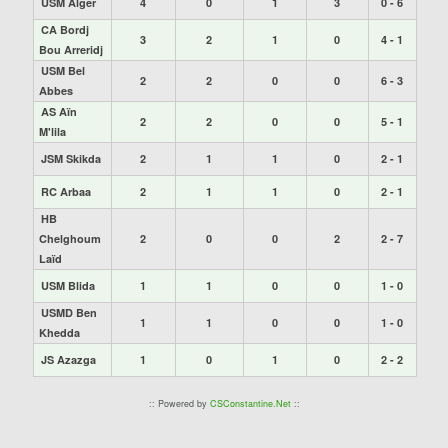
USM Alger
4
0
1
3
0 - 6
CA Bordj
3
2
1
0
4 - 1
Bou Arreridj
USM Bel
2
2
0
0
6 - 3
Abbes
AS Aïn
2
2
0
0
5 - 1
M'lila
JSM Skikda
2
1
1
0
2 - 1
RC Arbaa
2
1
1
0
2 - 1
HB
Chelghoum
2
0
0
2
2 - 7
Laïd
USM Blida
1
1
0
0
1 - 0
USMD Ben
1
1
0
0
1 - 0
Khedda
JS Azazga
1
0
1
0
2 - 2
:: Powered by
CSConstantine.Net
::