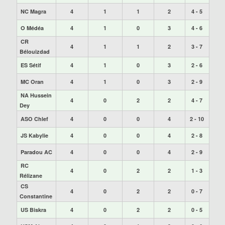
NC Magra
4
1
1
2
4 - 5
O Médéa
4
1
0
3
4 - 6
CR
4
1
1
2
3 - 7
Bélouizdad
ES Sétif
4
1
0
3
2 - 6
MC Oran
4
1
0
3
2 - 9
NA Hussein
4
0
2
2
4 - 7
Dey
ASO Chlef
4
0
0
4
2 - 10
JS Kabylie
4
0
0
4
2 - 8
Paradou AC
4
0
0
4
2 - 9
RC
4
0
2
2
1 - 3
Rélizane
CS
4
0
2
2
0 - 7
Constantine
US Biskra
4
0
2
2
0 - 5