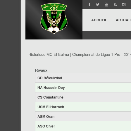
ACCUEIL
ACTUAL
Historique MC El Eulma | Championnat de Ligue 1 Pro - 201
Rivaux
CR Bélouizdad
NA Hussein Dey
CS Constantine
USM El Harrach
ASM Oran
ASO Chlef