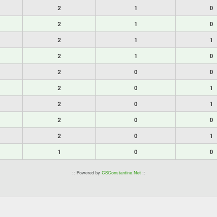
2
1
0
2
1
0
2
1
1
2
1
0
2
0
0
2
0
1
2
0
1
2
0
0
2
0
1
1
0
0
:: Powered by
CSConstantine.Net
::