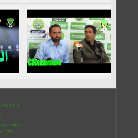
020/2021
O
& classement
 du CSC