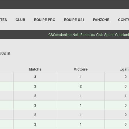
ITÉS
CLUB
ÉQUIPE PRO
ÉQUIPE U21
FANZONE
CONT
CSConstantine.Net | Portail du Club Sportif Constant
4/2015
Matchs
Victoire
Égali
3
1
0
2
2
0
2
1
1
2
1
0
2
1
0
2
1
0