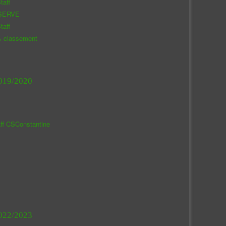
taff
SERVE
taff
& classement
019/2020
aff CSConstantine
022/2023