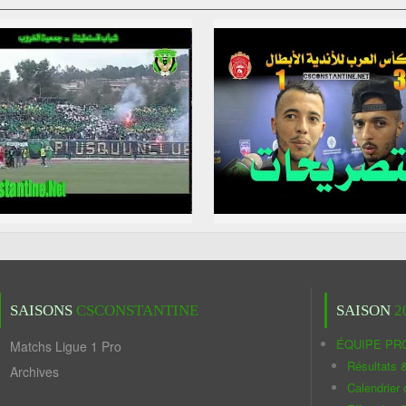
SAISONS
CSCONSTANTINE
SAISON
2
ÉQUIPE PR
Matchs Ligue 1 Pro
Résultats 
Archives
Calendrier