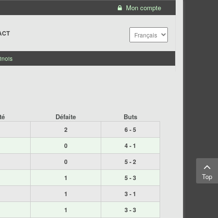
Mon compte
ACT
inois
té
Défaite
Buts
2
6 - 5
0
4 - 1
0
5 - 2
Top
1
5 - 3
1
3 - 1
1
3 - 3