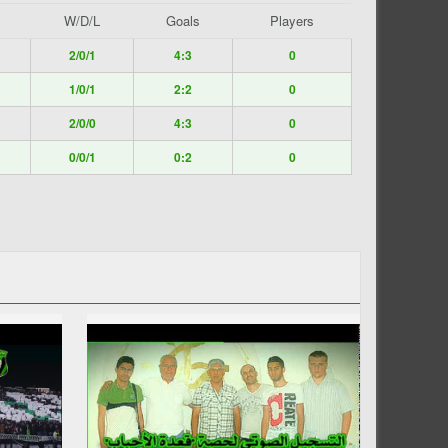
W/D/L
Goals
Players
2/0/1
4:3
0
1/0/1
2:2
0
2/0/0
4:3
0
0/0/1
0:2
0