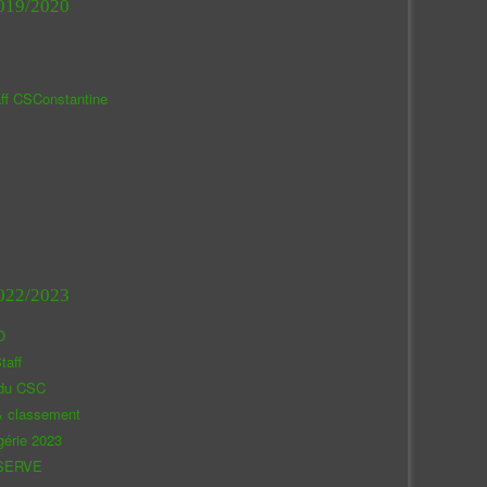
019/2020
aff CSConstantine
022/2023
O
taff
 du CSC
& classement
gérie 2023
SERVE