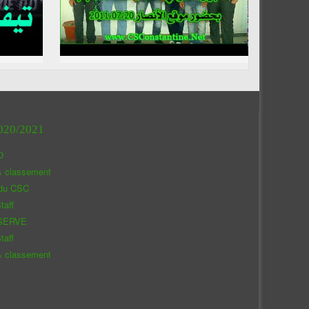
020/2021
O
& classement
 du CSC
taff
SERVE
taff
& classement