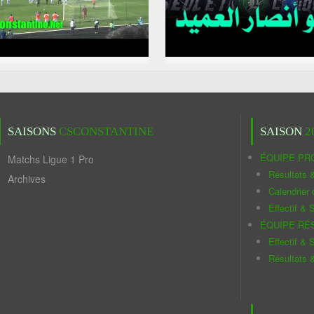
SAISONS
CSCONSTANTINE
SAISON
2
ÉQUIPE PR
Matchs Ligue 1 Pro
Résultats 
Archives
Calendrier
Effectif & S
ÉQUIPE RÉ
Effectif & S
Résultats 