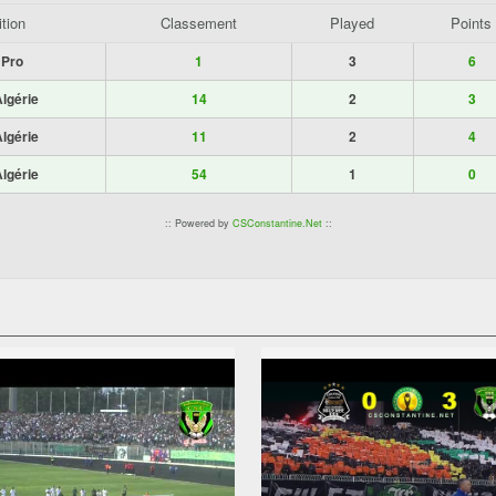
tion
Classement
Played
Points
 Pro
1
3
6
lgérie
14
2
3
lgérie
11
2
4
lgérie
54
1
0
:: Powered by
CSConstantine.Net
::