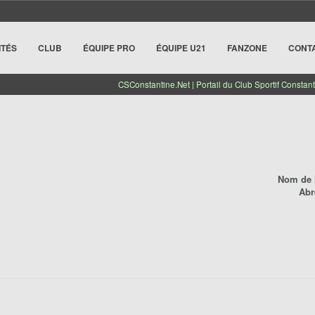
ITÉS
CLUB
ÉQUIPE PRO
ÉQUIPE U21
FANZONE
CONT
CSConstantine.Net | Portail du Club Sportif Constant
Nom de l
Abr