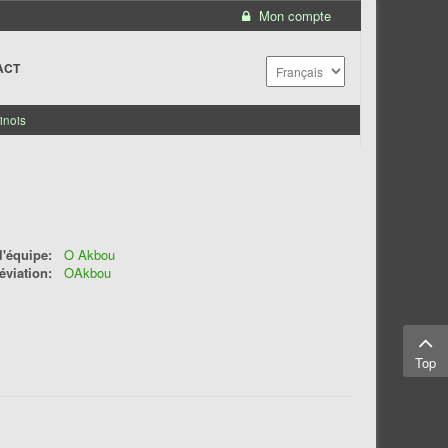
Mon compte
ACT
inois
'équipe:
O Akbou
éviation:
OAkbou
Top