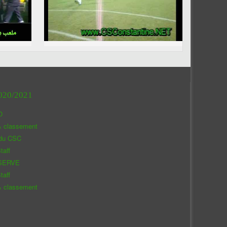
020/2021
O
& classement
 du CSC
taff
SERVE
taff
& classement