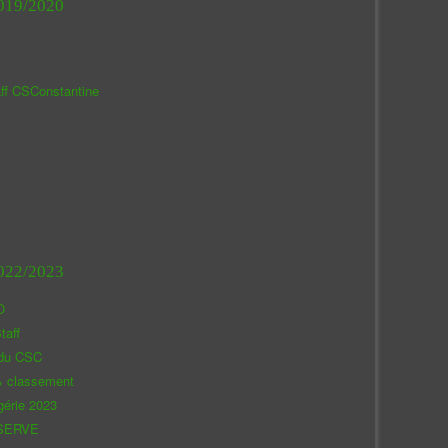
019/2020
aff CSConstantine
022/2023
O
taff
 du CSC
& classement
gérie 2023
SERVE