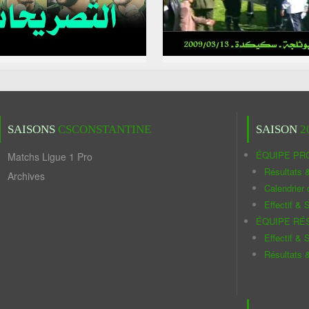
SAISONS
CSCONSTANTINE
SAISON
2
ÉQUIPE PR
Matchs Ligue 1 Pro
Résultats 
Archives
Calendrier
Effectif & S
ÉQUIPE RÉ
Effectif & S
Résultats 