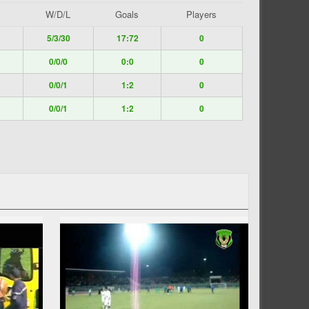
W/D/L
Goals
Players
5/3/30
17:72
0
0/0/0
0:0
0
0/0/1
1:2
0
0/0/1
1:2
0