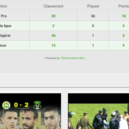
tion
Classement
Played
Points
 Pro
20
38
18
a ligue
2
0
0
Algérie
40
1
0
deux
10
1
0
:: Powered by
CSConstantine.Net
::