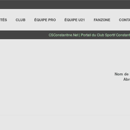
ITÉS
CLUB
ÉQUIPE PRO
ÉQUIPE U21
FANZONE
CONT
CSConstantine.Net | Portail du Club Sportif Constant
Nom de l
Abr