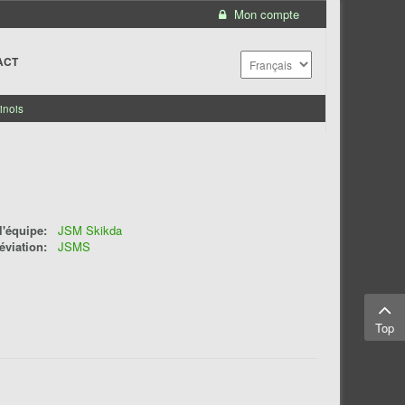
Mon compte
ACT
inois
'équipe:
JSM Skikda
éviation:
JSMS
Top