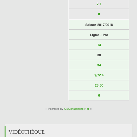
2:1
0
Saison 2017/2018
Ligue 1 Pro
14
30
34
9/7/14
23:30
0
:: Powered by
CSConstantine.Net
::
VIDÉOTHÈQUE