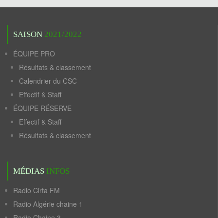
SAISON
2021/2022
ÉQUIPE PRO
Résultats & classement
Calendrier du CSC
Effectif & Staff
ÉQUIPE RÉSERVE
Effectif & Staff
Résultats & classement
MÉDIAS
INFOS
Radio Cirta FM
Radio Algérie chaine 1
Radio Chaine 3