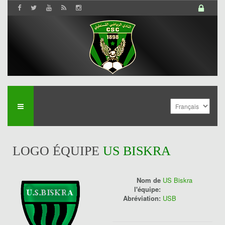
LOGO ÉQUIPE
US BISKRA
Nom de
US Biskra
l'équipe:
Abréviation:
USB
History