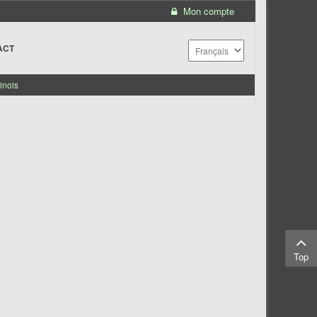
Mon compte
ACT
inois
Top