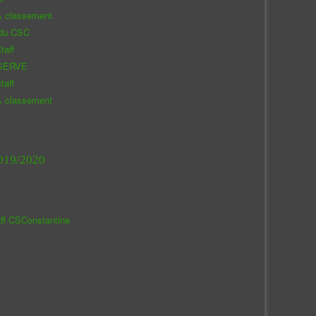
& classement
 du CSC
taff
SERVE
taff
& classement
019/2020
aff CSConstantine