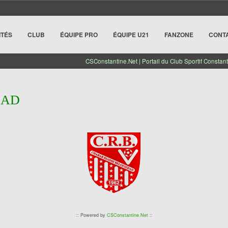
ITÉS
CLUB
ÉQUIPE PRO
ÉQUIPE U21
FANZONE
CONT
CSConstantine.Net | Portail du Club Sportif Constant
DAD
:: Powered by
CSConstantine.Net
::