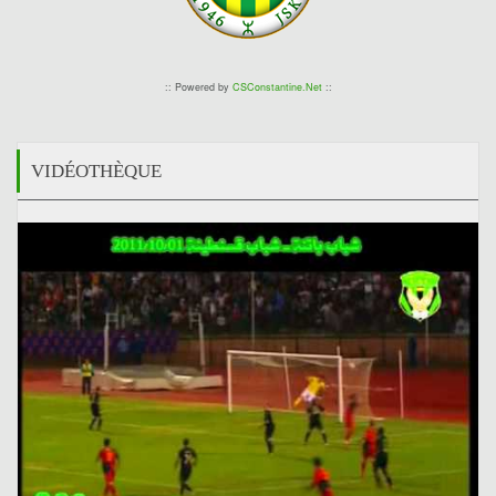
:: Powered by
CSConstantine.Net
::
VIDÉOTHÈQUE