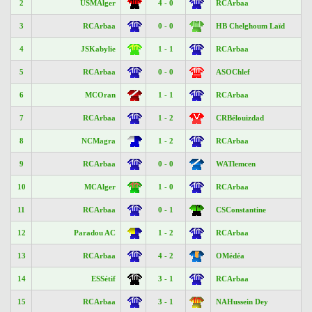
2
USMAlger
4 - 0
RCArbaa
3
RCArbaa
0 - 0
HB Chelghoum Laïd
4
JSKabylie
1 - 1
RCArbaa
5
RCArbaa
0 - 0
ASOChlef
6
MCOran
1 - 1
RCArbaa
7
RCArbaa
1 - 2
CRBélouizdad
8
NCMagra
1 - 2
RCArbaa
9
RCArbaa
0 - 0
WATlemcen
10
MCAlger
1 - 0
RCArbaa
11
RCArbaa
0 - 1
CSConstantine
12
Paradou AC
1 - 2
RCArbaa
13
RCArbaa
4 - 2
OMédéa
14
ESSétif
3 - 1
RCArbaa
15
RCArbaa
3 - 1
NAHussein Dey