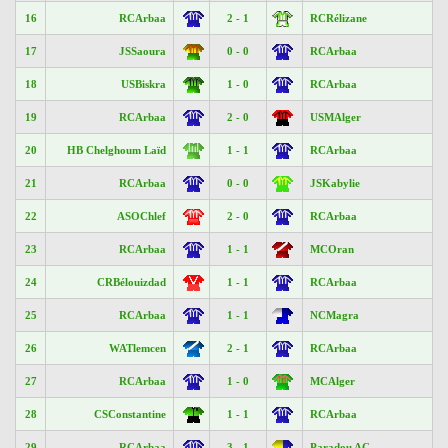
16
RCArbaa
2 - 1
RCRélizane
17
JSSaoura
0 - 0
RCArbaa
18
USBiskra
1 - 0
RCArbaa
19
RCArbaa
2 - 0
USMAlger
20
HB Chelghoum Laïd
1 - 1
RCArbaa
21
RCArbaa
0 - 0
JSKabylie
22
ASOChlef
2 - 0
RCArbaa
23
RCArbaa
1 - 1
MCOran
24
CRBélouizdad
1 - 1
RCArbaa
25
RCArbaa
1 - 1
NCMagra
26
WATlemcen
2 - 1
RCArbaa
27
RCArbaa
1 - 0
MCAlger
28
CSConstantine
1 - 1
RCArbaa
29
RCArbaa
3 - 1
Paradou AC