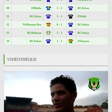
30
OMédéa
3 - 3
RCArbaa
31
RCArbaa
3 - 1
ESSétif
32
NAHussein Dey
0 - 1
RCArbaa
33
RCRélizane
3 - 3
RCArbaa
34
RCArbaa
1 - 2
JSSaoura
VIDÉOTHÈQUE