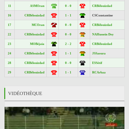
11
ASMOran
0 - 0
CRBélouizdad
16
CRBélouizdad
1 - 1
CSConstantine
17
MCOran
0 - 0
CRBélouizdad
22
CRBélouizdad
0 - 0
NAHussein Dey
23
MOBéjaia
2 - 2
CRBélouizdad
24
CRBélouizdad
1 - 1
JSSaoura
28
CRBélouizdad
0 - 0
ESSétif
29
CRBélouizdad
1 - 1
RCArbaa
VIDÉOTHÈQUE