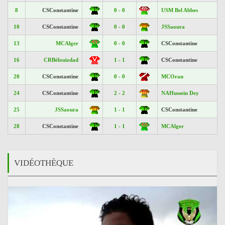
8
CSConstantine
0 - 0
USM Bel Abbes
10
CSConstantine
0 - 0
JSSaoura
13
MCAlger
0 - 0
CSConstantine
16
CRBélouizdad
1 - 1
CSConstantine
20
CSConstantine
0 - 0
MCOran
24
CSConstantine
2 - 2
NAHussein Dey
25
JSSaoura
1 - 1
CSConstantine
28
CSConstantine
1 - 1
MCAlger
VIDÉOTHÈQUE