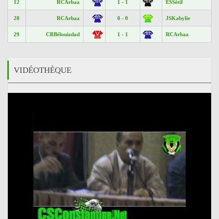
12
RCArbaa
1 - 1
ESSétif
28
RCArbaa
0 - 0
JSKabylie
29
CRBélouizdad
1 - 1
RCArbaa
VIDÉOTHÈQUE