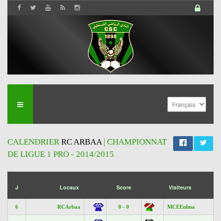
CALENDRIER
RC ARBAA
| CHAMPIONNAT
DE LIGUE 1 PRO - 2014/2015
';
J
Locaux
Score
Visiteurs
6
RCArbaa
0 - 0
MCEEulma