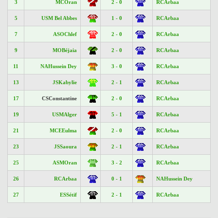
3
MCOran
2 - 0
RCArbaa
5
USM Bel Abbes
1 - 0
RCArbaa
7
ASOChlef
2 - 0
RCArbaa
9
MOBéjaia
2 - 0
RCArbaa
11
NAHussein Dey
3 - 0
RCArbaa
13
JSKabylie
2 - 1
RCArbaa
17
CSConstantine
2 - 0
RCArbaa
19
USMAlger
5 - 1
RCArbaa
21
MCEEulma
2 - 0
RCArbaa
23
JSSaoura
2 - 1
RCArbaa
25
ASMOran
3 - 2
RCArbaa
26
RCArbaa
0 - 1
NAHussein Dey
27
ESSétif
2 - 1
RCArbaa