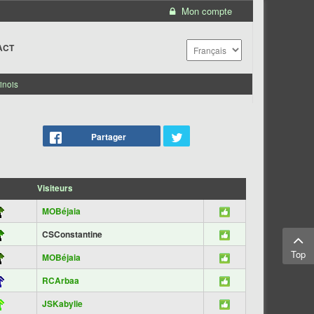
Mon compte
ACT
inois
Partager
Visiteurs
MOBéjaia
CSConstantine
Top
MOBéjaia
RCArbaa
JSKabylie