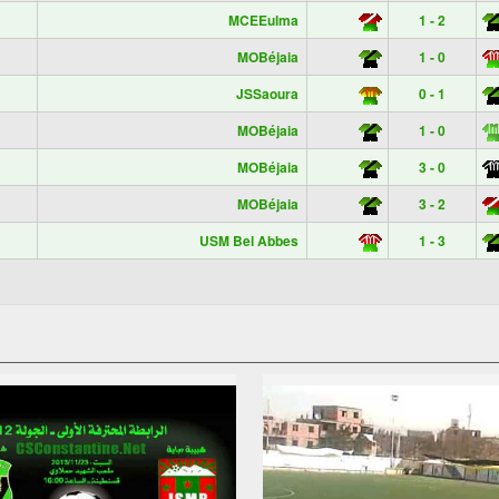
MCEEulma
1 - 2
MOBéjaia
1 - 0
JSSaoura
0 - 1
MOBéjaia
1 - 0
MOBéjaia
3 - 0
MOBéjaia
3 - 2
USM Bel Abbes
1 - 3