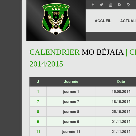
ACCUEIL
ACTUAL
CALENDRIER
MO BÉJAIA
| 
2014/2015
J
Journée
Date
';
1
journée 1
15.08.2014
7
journée 7
18.10.2014
8
journée 8
25.10.2014
9
journée 9
01.11.2014
11
journée 11
21.11.2014