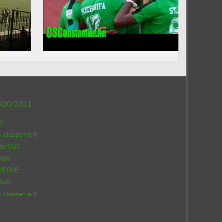
020/2021
O
& classement
 du CSC
taff
SERVE
taff
& classement