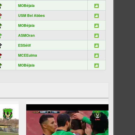
MOBéjaia
USM Bel Abbes
MOBéjaia
ASMOran
ESSétif
MCEEulma
MOBéjaia