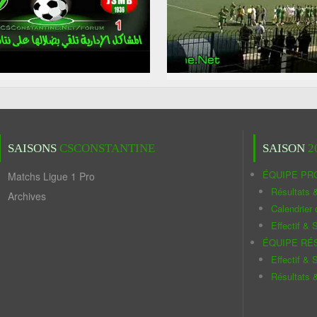
SAISONS
CSCONSTANTINE
SAISON
2
ÉQUIPE PR
Matchs Ligue 1 Pro
Résultats 
Archives
Calendrier
Effectif & S
ÉQUIPE RÉ
Effectif & S
Résultats 