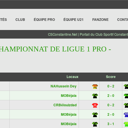
ITÉS
CLUB
ÉQUIPE PRO
ÉQUIPE U21
FANZONE
CONT
CSConstantine.Net | Portail du Club Sportif Constant
CHAMPIONNAT DE LIGUE 1 PRO -
Locaux
Score
NAHussein Dey
0 - 2
MOBéjaia
2 - 0
CRBélouizdad
0 - 2
MOBéjaia
2 - 0
MOBéjaia
3 - 1