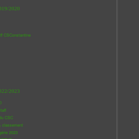
019/2020
aff CSConstantine
022/2023
O
taff
 du CSC
& classement
gérie 2023