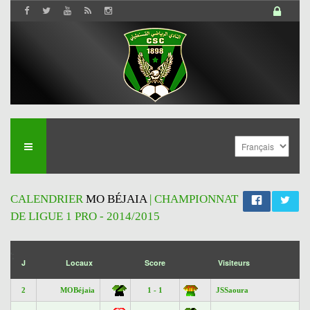
CALENDRIER
MO BÉJAIA
| CHAMPIONNAT
DE LIGUE 1 PRO - 2014/2015
';
J
Locaux
Score
Visiteurs
2
MOBéjaia
1 - 1
JSSaoura