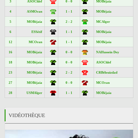
3
ASOChlef
0 - 0
MOBéjaia
4
ASMOran
1 - 1
MOBéjaia
5
MOBéjaia
2 - 2
MCAlger
6
ESSétif
1 - 1
MOBéjaia
12
MCOran
1 - 1
MOBéjaia
16
MOBéjaia
0 - 0
NAHussein Dey
18
MOBéjaia
0 - 0
ASOChlef
23
MOBéjaia
2 - 2
CRBélouizdad
27
MOBéjaia
0 - 0
MCOran
28
USMAlger
1 - 1
MOBéjaia
VIDÉOTHÈQUE